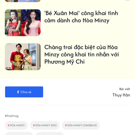
'Bé Xuân Mai' công khai tình
cảm dành cho Hòa Minzy
Chàng trai đặc biệt của Hòa
Minzy công khai tin nhắn với
Phương Mỹ Chi
Bài viết
Chia sẻ
Thụy Hân
#Hashtag
#
HÒA MINZY
#
HÒA MINZY 2022
#
HÒA MINZY COMEBACK