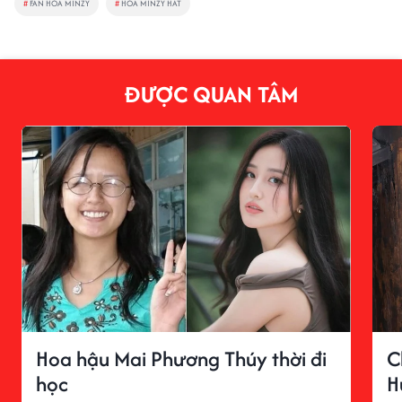
#
FAN HÒA MINZY
#
HÒA MINZY HÁT
ĐƯỢC QUAN TÂM
Hoa hậu Mai Phương Thúy thời đi
C
học
H