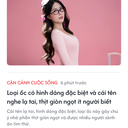
các dự án truyền thông và hoạt động hướng đến cộng
đồng. Hiện cô hoạt động trong các lĩnh vực beauty,
lifestyle và fashion, đồng thời tham gia một số chương
trình, sự kiện liên quan đến truyền thông và thương
mại điện tử.
CẬN CẢNH CUỘC SỐNG
6 phút trước
Loại ốc có hình dáng đặc biệt và cái tên
nghe lạ tai, thịt giòn ngọt ít người biết
Cái tên lạ tai, hình dáng đặc biệt, loại ốc này gây chú
ý nhờ phần thịt giòn ngọt và được nhiều người sành
ăn tìm thử.