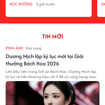
HỌC ĐƯỜNG
5 giờ trước
S
TIN MỚI
PHIM ẢNH
Vừa xong
Dương Mịch lập kỷ lục mới tại Giải
thưởng Bách Hoa 2026
Lần đầu tiên trong lịch sử Bách Hoa: Dương Mịch lập
kỷ lục vô tiền khoáng hậu với 2 đề cử cùng hạng mục.