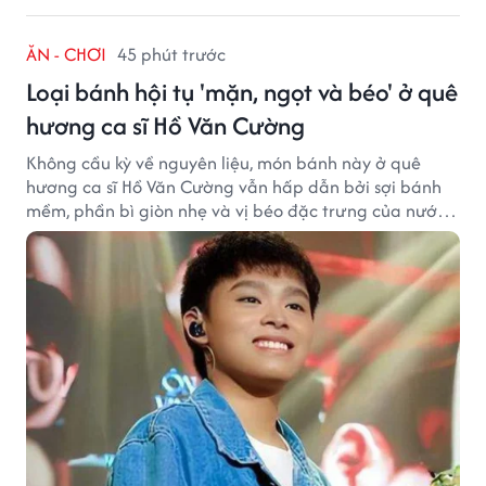
ĂN - CHƠI
45 phút trước
Loại bánh hội tụ 'mặn, ngọt và béo' ở quê
hương ca sĩ Hồ Văn Cường
Không cầu kỳ về nguyên liệu, món bánh này ở quê
hương ca sĩ Hồ Văn Cường vẫn hấp dẫn bởi sợi bánh
mềm, phần bì giòn nhẹ và vị béo đặc trưng của nước
cốt dừa.