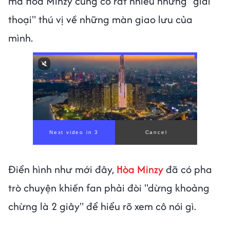
mà Hòa Minzy cũng có rất nhiều những "giai
thoại" thú vị về những màn giao lưu của
mình.
Điển hình như mới đây,
Hòa Minzy
đã có pha
trò chuyện khiến fan phải đòi "dừng khoảng
chừng là 2 giây" để hiểu rõ xem cô nói gì.