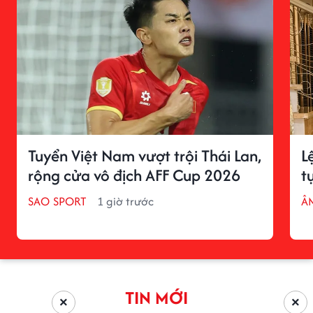
Tuyển Việt Nam vượt trội Thái Lan,
L
rộng cửa vô địch AFF Cup 2026
t
SAO SPORT
1 giờ trước
Â
TIN MỚI
×
×