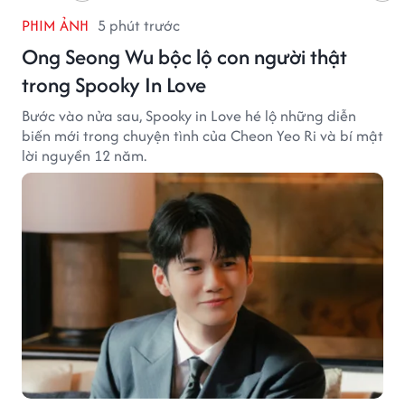
PHIM ẢNH
5 phút trước
Ong Seong Wu bộc lộ con người thật
trong Spooky In Love
Bước vào nửa sau, Spooky in Love hé lộ những diễn
biến mới trong chuyện tình của Cheon Yeo Ri và bí mật
lời nguyền 12 năm.