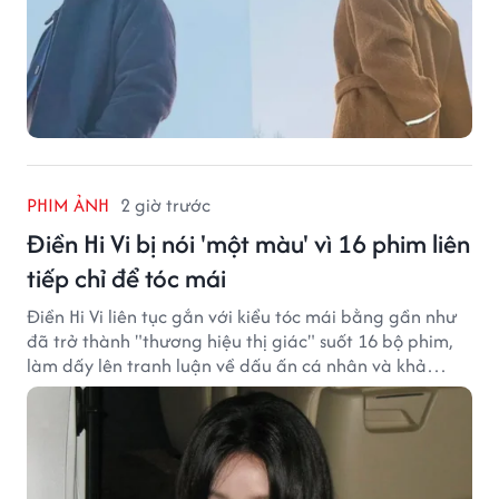
PHIM ẢNH
2 giờ trước
Điền Hi Vi bị nói 'một màu' vì 16 phim liên
tiếp chỉ để tóc mái
Điền Hi Vi liên tục gắn với kiểu tóc mái bằng gần như
đã trở thành "thương hiệu thị giác" suốt 16 bộ phim,
làm dấy lên tranh luận về dấu ấn cá nhân và khả
năng biến hóa trên màn ảnh.