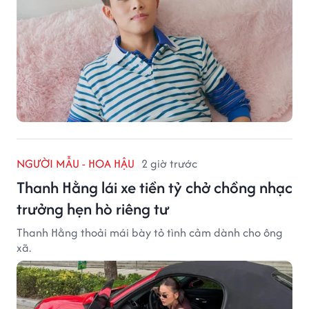
NGƯỜI MẪU - HOA HẬU
2 giờ trước
Thanh Hằng lái xe tiền tỷ chở chồng nhạc
trưởng hẹn hò riêng tư
Thanh Hằng thoải mái bày tỏ tình cảm dành cho ông
xã.