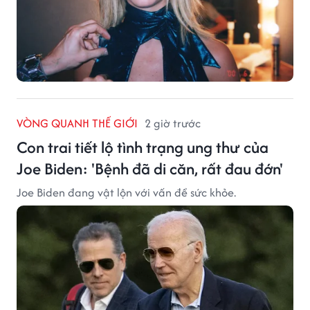
VÒNG QUANH THẾ GIỚI
2 giờ trước
Con trai tiết lộ tình trạng ung thư của
Joe Biden: 'Bệnh đã di căn, rất đau đớn'
Joe Biden đang vật lộn với vấn đề sức khỏe.