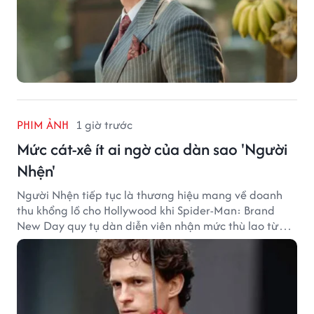
PHIM ẢNH
1 giờ trước
Mức cát-xê ít ai ngờ của dàn sao 'Người
Nhện'
Người Nhện tiếp tục là thương hiệu mang về doanh
thu khổng lồ cho Hollywood khi Spider-Man: Brand
New Day quy tụ dàn diễn viên nhận mức thù lao từ
hàng chục đến hàng trăm tỷ đồng. Thành công phòng
vé của bộ phim cũng giúp nhiều ngôi sao sở hữu khoản
thu nhập đáng mơ ước.