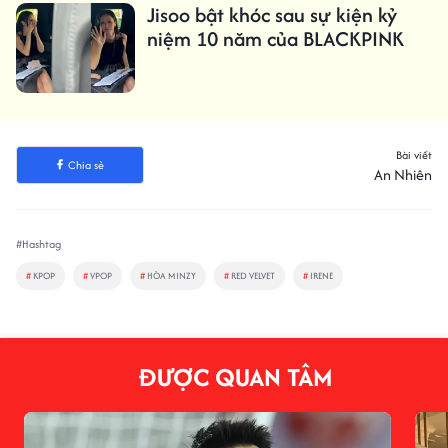
Jisoo bật khóc sau sự kiện kỷ
niệm 10 năm của BLACKPINK
Bài viết
Chia sẻ
An Nhiên
#Hashtag
#
KPOP
#
VPOP
#
HÒA MINZY
#
RED VELVET
#
IRENE
ĐƯỢC QUAN TÂM