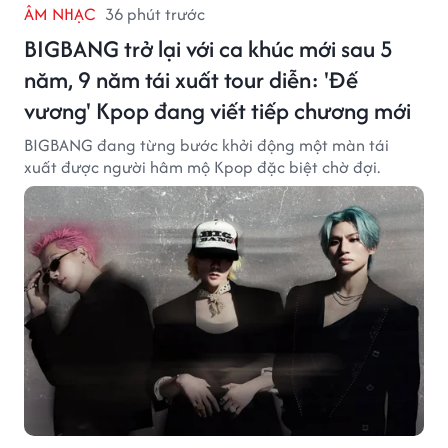
ÂM NHẠC
36 phút trước
BIGBANG trở lại với ca khúc mới sau 5
năm, 9 năm tái xuất tour diễn: 'Đế
vương' Kpop đang viết tiếp chương mới
BIGBANG đang từng bước khởi động một màn tái
xuất được người hâm mộ Kpop đặc biệt chờ đợi.