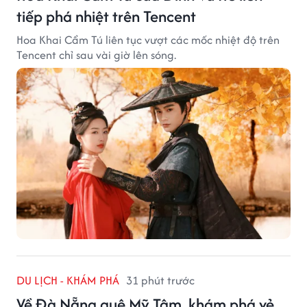
tiếp phá nhiệt trên Tencent
Hoa Khai Cẩm Tú liên tục vượt các mốc nhiệt độ trên
Tencent chỉ sau vài giờ lên sóng.
DU LỊCH - KHÁM PHÁ
31 phút trước
Về Đà Nẵng quê Mỹ Tâm, khám phá vẻ