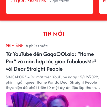
DU LỊCH - KHÁM PHÁ
2 giờ trước
H
TIN MỚI
PHIM ẢNH
6 phút trước
Từ YouTube đến GagaOOLala: “Home
Par” và màn hợp tác giữa FabulousMe®
với Dear Straight People
SINGAPORE – Ra mắt trên YouTube ngày 15/12/2022,
phim ngắn queer Home Par do Dear Straight People
thực hiện đã phát triển từ một dự án độc lập thành
tác phẩm tiếp cận khán giả quốc tế thông qua nền
tảng LGBTQ+ GagaOOLala. FabulousMe tham gia với
vai trò nhà tài trợ chính thức, trong khi nhà sáng lập