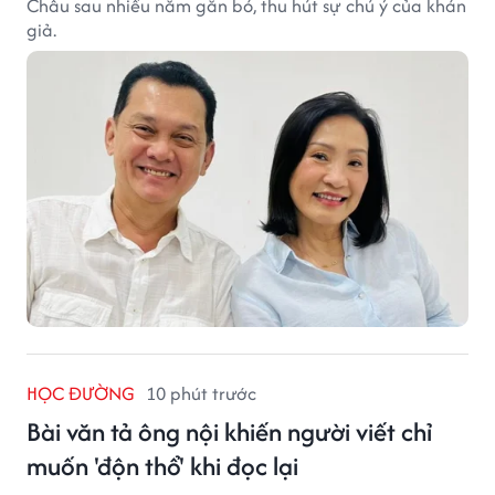
Châu sau nhiều năm gắn bó, thu hút sự chú ý của khán
giả.
HỌC ĐƯỜNG
10 phút trước
Bài văn tả ông nội khiến người viết chỉ
muốn 'độn thổ' khi đọc lại