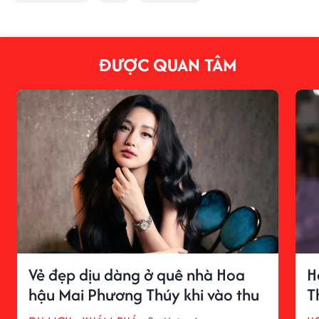
ĐƯỢC QUAN TÂM
Vẻ đẹp dịu dàng ở quê nhà Hoa
H
hậu Mai Phương Thúy khi vào thu
T