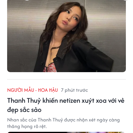
NGƯỜI MẪU - HOA HẬU
7 phút trước
Thanh Thuỷ khiến netizen xuýt xoa với vẻ
đẹp sắc sảo
Nhan sắc của Thanh Thuỷ được nhận xét ngày càng
thăng hạng rõ rệt.