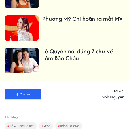
Phương Mỹ Chi hoãn ra mắt MV
Lệ Quyên nói đúng 7 chữ về
Lâm Bảo Châu
Bài viết
Chia sẻ
Bình Nguyên
#Hashtag
#
HỒ VĂN CƯỜNG HÁT
#
VPOP
#
HỒ VĂN CƯỜNG