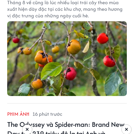
Tháng 8 về cũng là lúc nhiều loại trái cây theo mùa
xuất hiện dày đặc tại các khu chợ, mang theo hương
vị đặc trưng của những ngày cuối hè.
PHIM ẢNH
16 phút trước
The Odyssey và Spider-man: Brand New
×
×
Day thu 239 triệu đô la tại Anh và