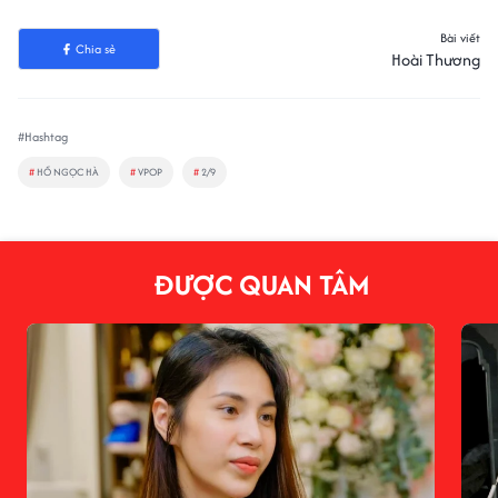
Bài viết
Chia sẻ
Hoài Thương
#Hashtag
#
HỒ NGỌC HÀ
#
VPOP
#
2/9
ĐƯỢC QUAN TÂM