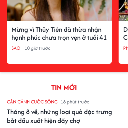
Mừng vì Thủy Tiên đã thừa nhận
D
hạnh phúc chưa trọn vẹn ở tuổi 41
C
SAO
10 giờ trước
P
TIN MỚI
CẬN CẢNH CUỘC SỐNG
16 phút trước
Tháng 8 về, những loại quả đặc trưng
bắt đầu xuất hiện đầy chợ