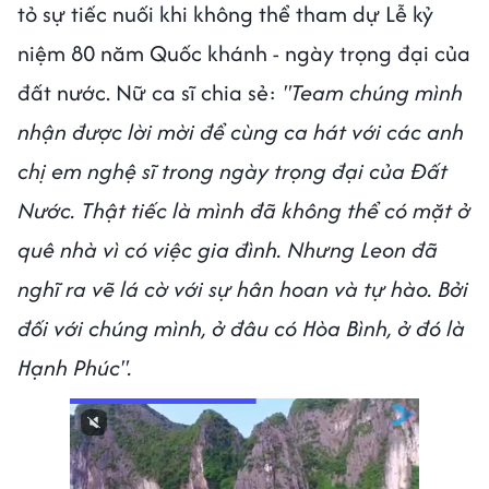
tỏ sự tiếc nuối khi không thể tham dự Lễ kỷ
niệm 80 năm Quốc khánh - ngày trọng đại của
đất nước. Nữ ca sĩ chia sẻ:
"Team chúng mình
nhận được lời mời để cùng ca hát với các anh
chị em nghệ sĩ trong ngày trọng đại của Đất
Nước. Thật tiếc là mình đã không thể có mặt ở
quê nhà vì có việc gia đình. Nhưng Leon đã
nghĩ ra vẽ lá cờ với sự hân hoan và tự hào. Bởi
đối với chúng mình, ở đâu có Hòa Bình, ở đó là
Hạnh Phúc".