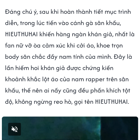
Đáng chú ý, sau khi hoàn thành tiết mục trình
diễn, trong lúc tiến vào cánh gà sân khấu,
HIEUTHUHAI khiến hàng ngàn khán giả, nhất là
fan nữ vỡ òa cảm xúc khi cởi áo, khoe trọn
body săn chắc đầy nam tính của mình. Đây là
lần hiếm hoi khán giả được chứng kiến
khoảnh khắc lột áo của nam rapper trên sân
khấu, thế nên ai nấy cũng đều phấn khích tột
độ, không ngừng reo hò, gọi tên HIEUTHUHAI.
Bật tiếng