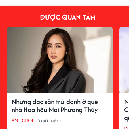
ĐƯỢC QUAN TÂM
Những đặc sản trứ danh ở quê
N
nhà Hoa hậu Mai Phương Thúy
C
q
ĂN - CHƠI
5 giờ trước
D