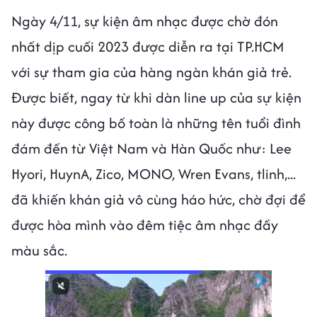
Ngày 4/11, sự kiện âm nhạc được chờ đón
nhất dịp cuối 2023 được diễn ra tại TP.HCM
với sự tham gia của hàng ngàn khán giả trẻ.
Được biết, ngay từ khi dàn line up của sự kiện
này được công bố toàn là những tên tuổi đình
đám đến từ Việt Nam và Hàn Quốc như: Lee
Hyori, HuynA, Zico, MONO, Wren Evans, tlinh,...
đã khiến khán giả vô cùng háo hức, chờ đợi để
được hòa mình vào đêm tiệc âm nhạc đầy
màu sắc.