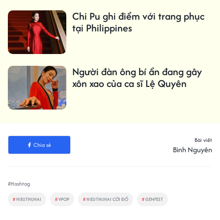
Chi Pu ghi điểm với trang phục
tại Philippines
Người đàn ông bí ẩn đang gây
xôn xao của ca sĩ Lệ Quyên
Bài viết
Chia sẻ
Bình Nguyên
#Hashtag
#
HIEUTHUHAI
#
VPOP
#
HIEUTHUHAI CỞI ĐỒ
#
GENFEST