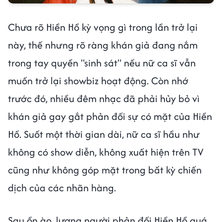
Chưa rõ Hiền Hồ kỳ vọng gì trong lần trở lại
này, thế nhưng rõ ràng khán giả đang nắm
trong tay quyền "sinh sát" nếu nữ ca sĩ vẫn
muốn trở lại showbiz hoạt động. Còn nhớ
trước đó, nhiều đêm nhạc đã phải hủy bỏ vì
khán giả gay gắt phản đối sự có mặt của Hiền
Hồ. Suốt một thời gian dài, nữ ca sĩ hầu như
không có show diễn, không xuất hiện trên TV
cũng như không góp mặt trong bất kỳ chiến
dịch của các nhãn hàng.
Sau ồn ào, lượng người phản đối Hiền Hồ quá