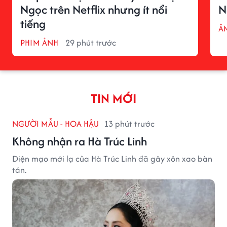
Ngọc trên Netflix nhưng ít nổi
N
tiếng
Â
PHIM ẢNH
29 phút trước
TIN MỚI
NGƯỜI MẪU - HOA HẬU
13 phút trước
Không nhận ra Hà Trúc Linh
Diện mạo mới lạ của Hà Trúc Linh đã gây xôn xao bàn
tán.