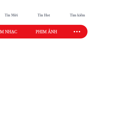
Tin Mới
Tin Hot
Tìm kiếm
M NHẠC
PHIM ẢNH
SAO SPORT