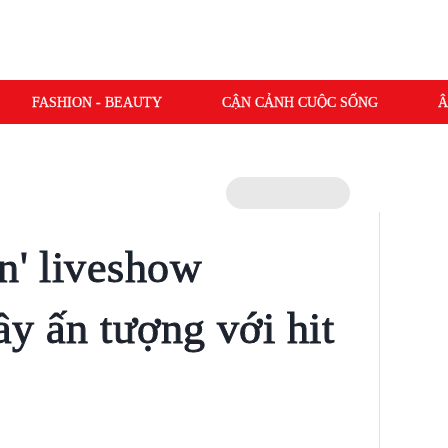
FASHION - BEAUTY
CẬN CẢNH CUỘC SỐNG
Â
n' liveshow
y ấn tượng với hit