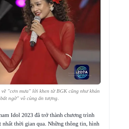
 về "cơn mưa" lời khen từ BGK cũng như khán
 bất ngờ" vô cùng ấn tượng.
nam Idol 2023 đã trở thành chương trình
t nhất thời gian qua. Những thông tin, hình