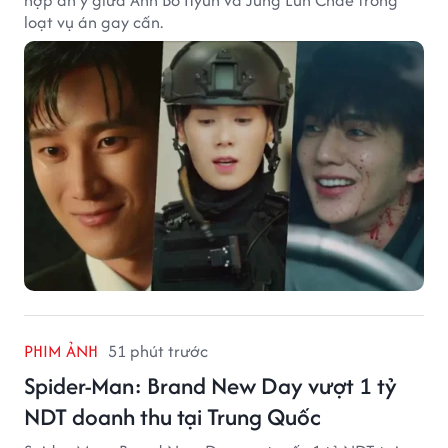
hợp ăn ý giữa Ahn Bo Hyun và Jung Eun Chae trong
loạt vụ án gay cấn.
PHIM ẢNH
51 phút trước
Spider-Man: Brand New Day vượt 1 tỷ
NDT doanh thu tại Trung Quốc