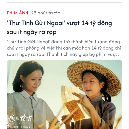
PHIM ẢNH
22 phút trước
'Thư Tình Gửi Ngoại' vượt 14 tỷ đồng
sau ít ngày ra rạp
'Thư Tình Gửi Ngoại' đang trở thành hiện tượng đáng
chú ý tại phòng vé Việt khi cán mốc hơn 14 tỷ đồng chỉ
sau ít ngày ra rạp. Thành tích này giúp bộ phim vượt
kỳ vọng ban đầu và duy trì sức hút giữa cuộc cạnh
tranh của nhiều tác phẩm lớn.