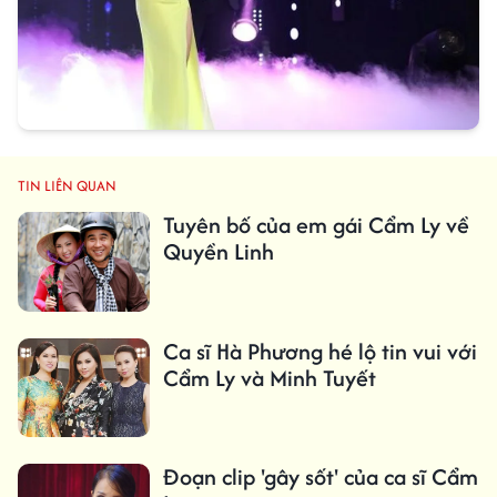
TIN LIÊN QUAN
Tuyên bố của em gái Cẩm Ly về
Quyền Linh
Ca sĩ Hà Phương hé lộ tin vui với
Cẩm Ly và Minh Tuyết
Đoạn clip 'gây sốt' của ca sĩ Cẩm