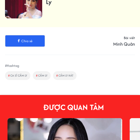
Ly
Bài viết
Chia sẻ
Minh Quân
#Hashtag
#
CA SĨ CẨM LY
#
CẨM LY
#
CẨM LY HÁT
ĐƯỢC QUAN TÂM