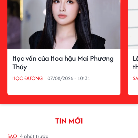
Học vấn của Hoa hậu Mai Phương
L
Thúy
t
HỌC ĐƯỜNG
07/08/2026 - 10:31
S
TIN MỚI
SAO
4 phút trước