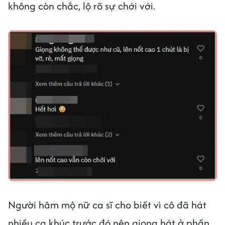
không còn chắc, lộ rõ sự chới với.
Người hâm mộ nữ ca sĩ cho biết vì cô đã hát
nhiều ca khúc trước đó nên giọng hát ở phần