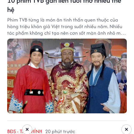
10 phim TVB gắn liền tuổi thơ nhiều thế
hệ
Phim TVB từng là món ăn tinh thần quen thuộc của
hàng triệu khán giả Việt trong suốt nhiều năm. Nhiều
tác phẩm không chỉ tạo nên cơn sốt màn ảnh nhỏ mà
còn trở thành ký ức khó quên của cả một thế hệ.
×
×
BĐS - TÀI CHÍNH
20 phút trước