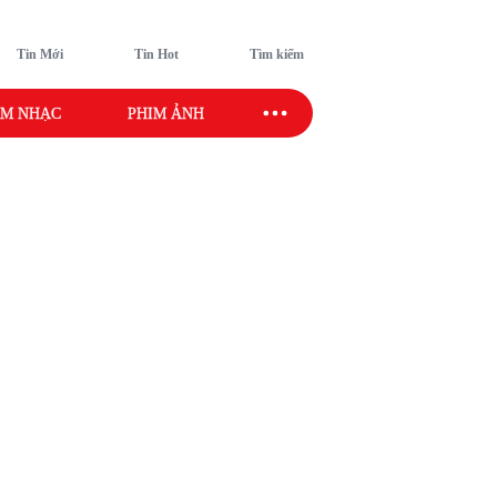
Tin Mới
Tin Hot
Tìm kiếm
M NHẠC
PHIM ẢNH
SAO SPORT