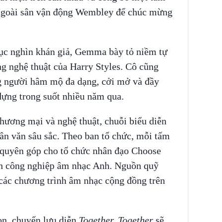
 ngoài sân vận động Wembley để chúc mừng
hục nghìn khán giả, Gemma bày tỏ niềm tự
g nghệ thuật của Harry Styles. Cô cũng
g người hâm mộ đa dạng, cởi mở và đầy
dựng trong suốt nhiều năm qua.
hương mại và nghệ thuật, chuỗi biểu diễn
n văn sâu sắc. Theo ban tổ chức, mỗi tấm
ể quyên góp cho tổ chức nhân đạo Choose
h công nghiệp âm nhạc Anh. Nguồn quỹ
các chương trình âm nhạc cộng đồng trên
on, chuyến lưu diễn
Together, Together
sẽ