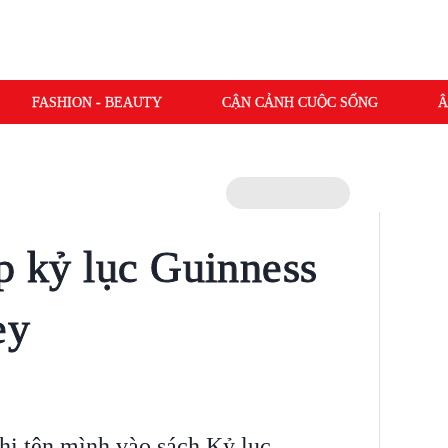
FASHION - BEAUTY
CẬN CẢNH CUỘC SỐNG
Â
ập kỷ lục Guinness
ey
ghi tên mình vào sách Kỷ lục