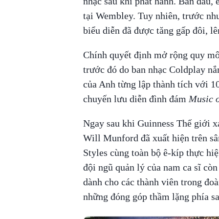
nhạc sau khi phát hành. Ban đầu, 
tại Wembley. Tuy nhiên, trước nh
biểu diễn đã được tăng gấp đôi, l
Chính quyết định mở rộng quy mô 
trước đó do ban nhạc Coldplay nắ
của Anh từng lập thành tích với 
chuyến lưu diễn đình đám
Music o
Ngay sau khi Guinness Thế giới x
Will Munford đã xuất hiện trên s
Styles cùng toàn bộ ê-kíp thực hi
đội ngũ quản lý của nam ca sĩ cò
dành cho các thành viên trong đoàn
những đóng góp thầm lặng phía sa