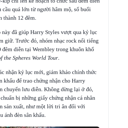
ê-kíp chỉ lên kế hoạch tổ chức sáu đêm diễn
u cầu quá lớn từ người hâm mộ, số buổi
ên thành 12 đêm.
này đã giúp Harry Styles vượt qua kỷ lục
m giữ. Trước đó, nhóm nhạc rock nổi tiếng
10 đêm diễn tại Wembley trong khuôn khổ
f the Spheres World Tour
.
ác nhận kỷ lục mới, giám khảo chính thức
ân khấu để trao chứng nhận cho Harry
ện chuyến lưu diễn. Không dừng lại ở đó,
n chuẩn bị những giấy chứng nhận cá nhân
 sản xuất, như một lời tri ân đối với
u ánh đèn sân khấu.