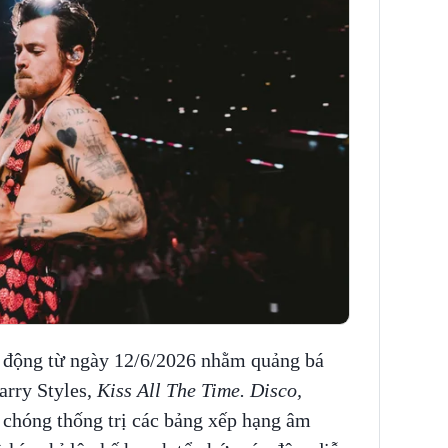
 động từ ngày 12/6/2026 nhằm quảng bá
arry Styles,
Kiss All The Time. Disco,
 chóng thống trị các bảng xếp hạng âm