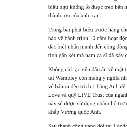
biểu ngữ khổng lồ được treo bên
thành tựu của anh trai.
Trong bài phát biểu trước hàng c
hào về hành trình 16 năm hoạt độn
đặc biệt nhấn mạnh đến cộng đồn
tính gắn kết mà nam ca sĩ đã xây 
Không chỉ tạo nên dấu ấn về mặt t
tại Wembley còn mang ý nghĩa nhâ
vé bán ra đều trích 1 bảng Anh đ
Love và quỹ LIVE Trust của ngàn
này sẽ được sử dụng nhằm hỗ trợ 
khắp Vương quốc Anh.
Sau thành công vang dội tại Lond