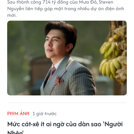
Sau thành công 714 tỷ đồng của Mưa Đỏ, Steven
Nguyễn liên tiếp góp mặt trong nhiều dự án điện ảnh
mới.
PHIM ẢNH
1 giờ trước
Mức cát-xê ít ai ngờ của dàn sao 'Người
Nhện'