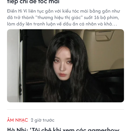
tiếp chỉ để tóc mái
Điền Hi Vi liên tục gắn với kiểu tóc mái bằng gần như
đã trở thành "thương hiệu thị giác" suốt 16 bộ phim,
làm dấy lên tranh luận về dấu ấn cá nhân và khả
năng biến hóa trên màn ảnh.
ÂM NHẠC
2 giờ trước
Hà Nhi: 'Tôi chê khi xem các gameshow