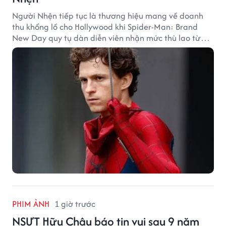
Người Nhện tiếp tục là thương hiệu mang về doanh
thu khổng lồ cho Hollywood khi Spider-Man: Brand
New Day quy tụ dàn diễn viên nhận mức thù lao từ
hàng chục đến hàng trăm tỷ đồng. Thành công phòng
vé của bộ phim cũng giúp nhiều ngôi sao sở hữu khoản
thu nhập đáng mơ ước.
PHIM ẢNH
1 giờ trước
NSƯT Hữu Châu báo tin vui sau 9 năm