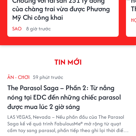
Choáng với tài sản 251 tỷ đồng
H
của chàng trai vừa được Phương
T
Mỹ Chi công khai
H
SAO
8 giờ trước
TIN MỚI
ĂN - CHƠI
59 phút trước
The Parasol Saga – Phần 2: Từ nắng
nóng tại EDC đến những chiếc parasol
được mua lúc 2 giờ sáng
LAS VEGAS, Nevada – Nếu phần đầu của The Parasol
Saga kể về quá trình FabulousMe® mở rộng từ quạt
cầm tay sang parasol, phần tiếp theo ghi lại thời điểm