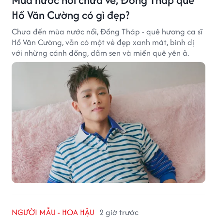
Hồ Văn Cường có gì đẹp?
Chưa đến mùa nước nổi, Đồng Tháp - quê hương ca sĩ
Hồ Văn Cường, vẫn có một vẻ đẹp xanh mát, bình dị
với những cánh đồng, đầm sen và miền quê yên ả.
NGƯỜI MẪU - HOA HẬU
2 giờ trước