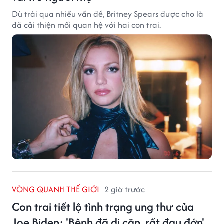
Dù trải qua nhiều vấn đề, Britney Spears được cho là
đã cải thiện mối quan hệ với hai con trai.
VÒNG QUANH THẾ GIỚI
2 giờ trước
Con trai tiết lộ tình trạng ung thư của
Joe Biden: 'Bệnh đã di căn, rất đau đớn'