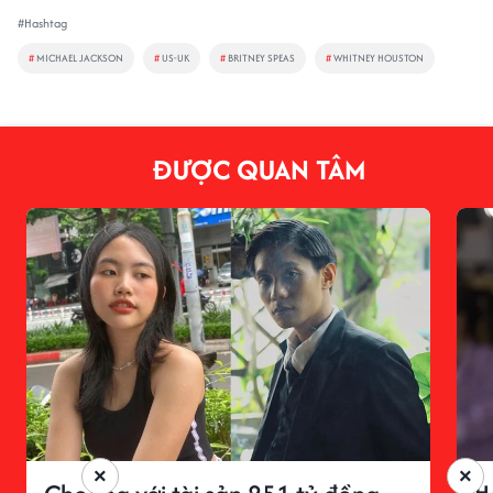
#Hashtag
#
MICHAEL JACKSON
#
US-UK
#
BRITNEY SPEAS
#
WHITNEY HOUSTON
ĐƯỢC QUAN TÂM
×
×