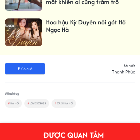
mắt khiến ai cũng trầm trồ
Hoa hậu Kỳ Duyên nối gót Hồ
Ngọc Hà
Bài viết
Chia sẻ
Thanh Phúc
#Hashtag
#
HÀ HỒ
#
LOVE SONGS
#
CA SĨ HÀ HỒ
ĐƯỢC QUAN TÂM