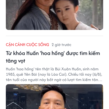
CẬN CẢNH CUỘC SỐNG
2 giờ trước
Từ khóa Huấn 'hoa hồng' được tìm kiếm
tăng vọt
Huấn 'hoa hồng' tên thật là Bùi Xuân Huấn, sinh năm
1985, quê Yên Bái (nay là Lào Cai). Chiều tối nay (6/8),
tên tuổi của người này bất ngờ có lượt tìm kiếm tăng
vọt.