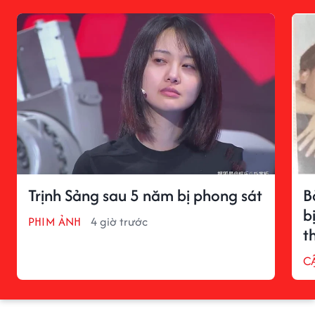
Trịnh Sảng sau 5 năm bị phong sát
B
b
PHIM ẢNH
4 giờ trước
t
C