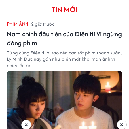
TIN MỚI
PHIM ẢNH
2 giờ trước
Nam chính đầu tiên của Điền Hi Vi ngừng
đóng phim
Từng cùng Điền Hi Vi tạo nên cơn sốt phim thanh xuân,
Lý Minh Đức nay gần như biến mất khỏi màn ảnh vì
nhiều ồn ào.
×
×