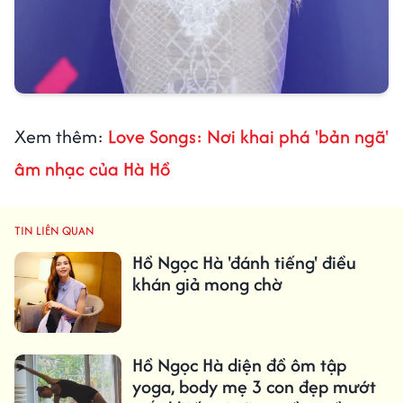
Xem thêm:
Love Songs: Nơi khai phá 'bản ngã'
âm nhạc của Hà Hồ
TIN LIÊN QUAN
Hồ Ngọc Hà 'đánh tiếng' điều
khán giả mong chờ
Hồ Ngọc Hà diện đồ ôm tập
yoga, body mẹ 3 con đẹp mướt