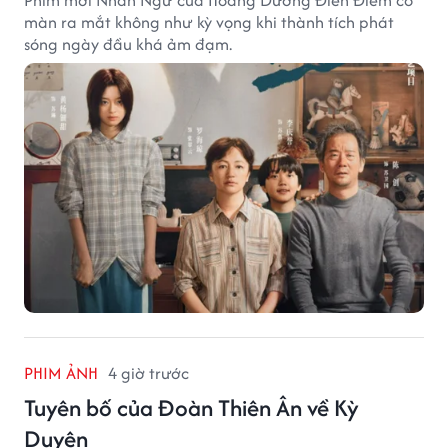
Phim mới Nhân Ngư của Hoàng Dương Điền Điềm có
màn ra mắt không như kỳ vọng khi thành tích phát
sóng ngày đầu khá ảm đạm.
PHIM ẢNH
4 giờ trước
Tuyên bố của Đoàn Thiên Ân về Kỳ
Duyên