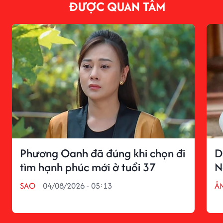
ĐƯỢC QUAN TÂM
Phương Oanh đã đúng khi chọn đi
D
tìm hạnh phúc mới ở tuổi 37
N
SAO
04/08/2026 - 05:13
Â