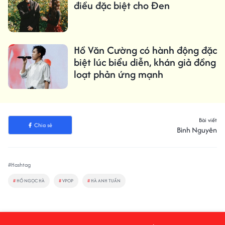
điều đặc biệt cho Đen
Hồ Văn Cường có hành động đặc
biệt lúc biểu diễn, khán giả đồng
loạt phản ứng mạnh
Bài viết
Chia sẻ
Bình Nguyên
#Hashtag
#
HỒ NGỌC HÀ
#
VPOP
#
HÀ ANH TUẤN