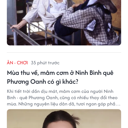
ĂN - CHƠI
35 phút trước
Mùa thu về, mâm cơm ở Ninh Bình quê
Phương Oanh có gì khác?
Khi tiết trời dần dịu mát, mâm cơm của người Ninh
Bình - quê Phương Oanh, cũng có nhiều thay đổi theo
mùa. Những nguyên liệu dân dã, tươi ngon góp phần
tạo nên hương vị bình dị nhưng đầy cuốn hút của vùng
đất cố đô.