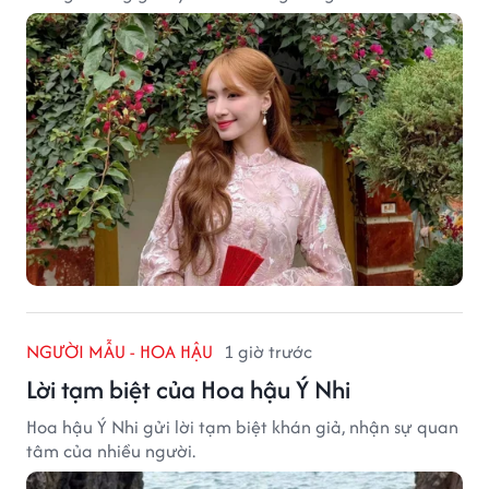
tạo nên một góc Bắc Ninh rất đáng để khám phá.
NGƯỜI MẪU - HOA HẬU
1 giờ trước
Lời tạm biệt của Hoa hậu Ý Nhi
Hoa hậu Ý Nhi gửi lời tạm biệt khán giả, nhận sự quan
tâm của nhiều người.