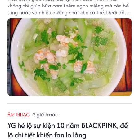
không chỉ giúp bữa cơm thêm ngon miệng mà còn bổ
sung nước và nhiều dưỡng chất cho cơ thể. Dưới đây
là một số món canh đơn giản, dễ nấu, phù hợp cho cả
gia đình.
ÂM NHẠC
2 giờ trước
YG hé lộ sự kiện 10 năm BLACKPINK, để
lộ chi tiết khiến fan lo lắng