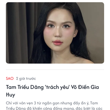
quê đến nhịp sống chậm rãi, tất cả tạo nên sức hút rất
riêng của vùng đất miền Tây.
SAO
2 giờ trước
Tam Triều Dâng 'trách yêu' Võ Điền Gia
Huy
Chỉ với vỏn vẹn 3 từ ngắn gọn nhưng đầy ẩn ý, Tam
Triều Dâng đã khiến cộng đồng mạng, đặc biệt là các