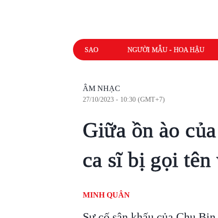
SAO
NGƯỜI MẪU - HOA HẬU
ÂM NHẠC
27/10/2023 - 10:30 (GMT+7)
Giữa ồn ào của
ca sĩ bị gọi tên
MINH QUÂN
Sự cố sân khấu của Chu Bin 