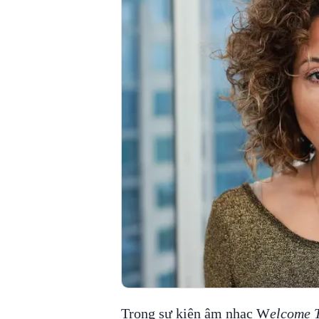
Trong sự kiện âm nhạc W
elcome T