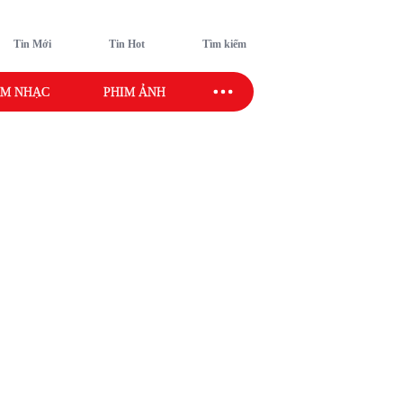
Tin Mới
Tin Hot
Tìm kiếm
M NHẠC
PHIM ẢNH
SAO SPORT