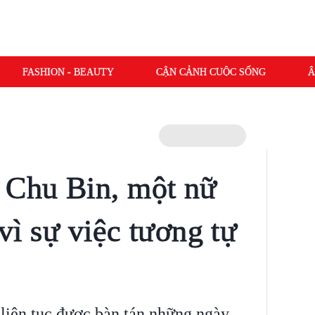
FASHION - BEAUTY
CẬN CẢNH CUỘC SỐNG
Â
 Chu Bin, một nữ
 vì sự việc tương tự
liên tục được bàn tán những ngày