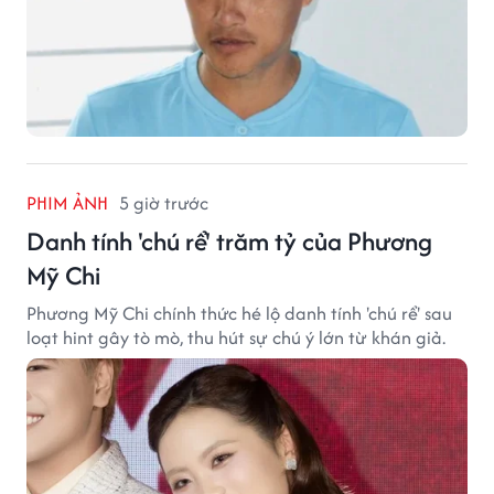
PHIM ẢNH
5 giờ trước
Danh tính 'chú rể' trăm tỷ của Phương
Mỹ Chi
Phương Mỹ Chi chính thức hé lộ danh tính 'chú rể' sau
loạt hint gây tò mò, thu hút sự chú ý lớn từ khán giả.