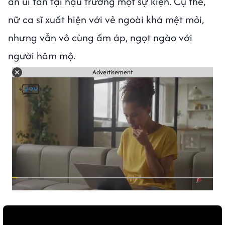
an ủi fan tại hậu trường một sự kiện. Cụ thể,
nữ ca sĩ xuất hiện với vẻ ngoài khá mệt mỏi,
nhưng vẫn vô cùng ấm áp, ngọt ngào với
người hâm mộ.
Advertisement