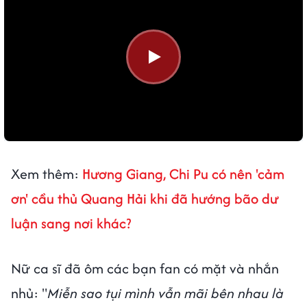
Xem thêm:
Hương Giang, Chi Pu có nên 'cảm
ơn' cầu thủ Quang Hải khi đã hướng bão dư
luận sang nơi khác?
Nữ ca sĩ đã ôm các bạn fan có mặt và nhắn
nhủ: "
Miễn sao tụi mình vẫn mãi bên nhau là