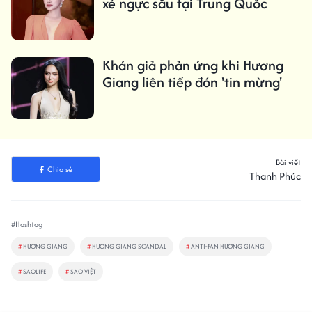
xẻ ngực sâu tại Trung Quốc
Khán giả phản ứng khi Hương
Giang liên tiếp đón 'tin mừng'
Bài viết
Chia sẻ
Thanh Phúc
#Hashtag
#
HƯƠNG GIANG
#
HƯƠNG GIANG SCANDAL
#
ANTI-FAN HƯƠNG GIANG
#
SAOLIFE
#
SAO VIỆT