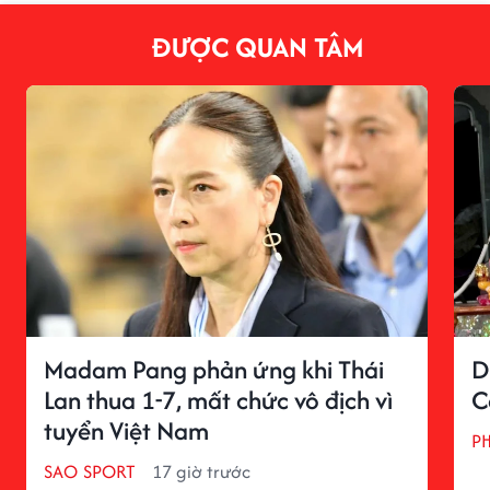
ĐƯỢC QUAN TÂM
Madam Pang phản ứng khi Thái
D
Lan thua 1-7, mất chức vô địch vì
C
tuyển Việt Nam
P
SAO SPORT
17 giờ trước