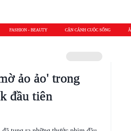
FASHION - BEAUTY
CẬN CẢNH CUỘC SỐNG
Â
ờ ảo ảo' trong
k đầu tiên
 đã tung ra những thước phim đầu