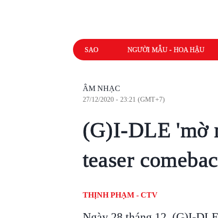
SAO
NGƯỜI MẪU - HOA HẬU
ÂM NHẠC
27/12/2020 - 23:21 (GMT+7)
(G)I-DLE 'mờ m
teaser comebac
THỊNH PHẠM - CTV
Ngày 28 tháng 12, (G)I-DLE