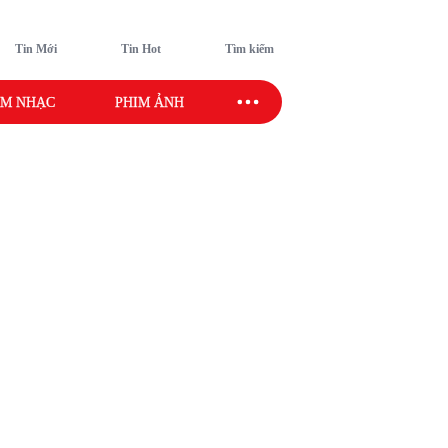
Tin Mới
Tin Hot
Tìm kiếm
M NHẠC
PHIM ẢNH
SAO SPORT