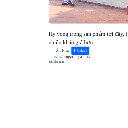
Hy vọng trong sản phẩm tới đây, 
nhiều khán giả hơn.
Âm Nhạc
Chia sẻ
Bài viết
THỊNH PHẠM - CTV
Tin liên quan