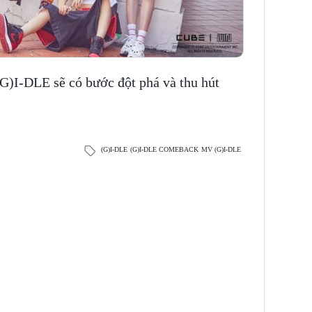
(G)I-DLE sẽ có bước đột phá và thu hút
(G)I-DLE
(G)I-DLE COMEBACK
MV (G)I-DLE