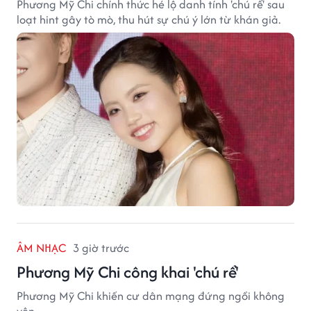
Phương Mỹ Chi chính thức hé lộ danh tính 'chú rể' sau
loạt hint gây tò mò, thu hút sự chú ý lớn từ khán giả.
ÂM NHẠC
3 giờ trước
Phương Mỹ Chi công khai 'chú rể'
Phương Mỹ Chi khiến cư dân mạng đứng ngồi không
yên.