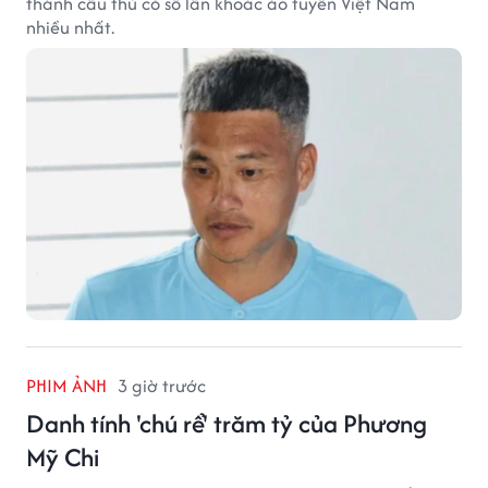
thành cầu thủ có số lần khoác áo tuyển Việt Nam
nhiều nhất.
PHIM ẢNH
3 giờ trước
Danh tính 'chú rể' trăm tỷ của Phương
Mỹ Chi