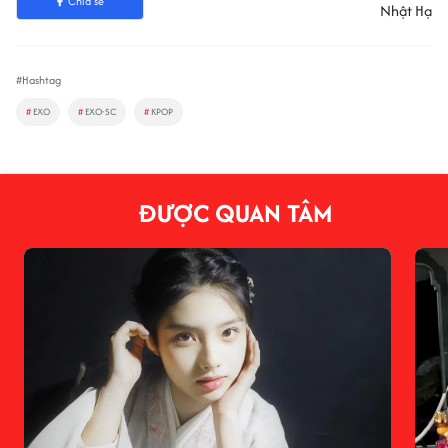
Chia sẻ
Nhật Hạ
#Hashtag
#
EXO
#
EXO-SC
#
KPOP
ĐƯỢC QUAN TÂM