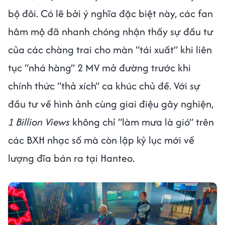
bộ đôi. Có lẽ bởi ý nghĩa đặc biệt này, các fan
hâm mộ đã nhanh chóng nhận thấy sự đầu tư
của các chàng trai cho màn “tái xuất” khi liên
tục “nhá hàng” 2 MV mở đường trước khi
chính thức “thả xích” ca khúc chủ đề. Với sự
đầu tư về hình ảnh cùng giai điệu gây nghiện,
1 Billion Views
không chỉ “làm mưa là gió” trên
các BXH nhạc số mà còn lập kỷ lục mới về
lượng đĩa bán ra tại Hanteo.