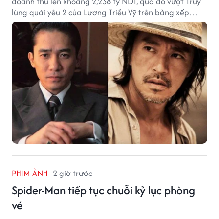
doanh thu lên khoảng 2,238 tỷ NDT, qua đó vượt Truy
lùng quái yêu 2 của Lương Triều Vỹ trên bảng xếp
hạng phòng vé Trung Quốc.
PHIM ẢNH
2 giờ trước
Spider-Man tiếp tục chuỗi kỷ lục phòng
vé