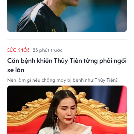
SỨC KHỎE
23 phút trước
Căn bệnh khiến Thủy Tiên từng phải ngồi
xe lăn
Nên làm gì nếu chẳng may bị bệnh như Thủy Tiên?