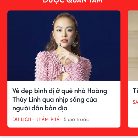
Vẻ đẹp bình dị ở quê nhà Hoàng
T
Thùy Linh qua nhịp sống của
S
người dân bản địa
DU LỊCH - KHÁM PHÁ
5 giờ trước