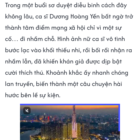
Trong một buổi sơ duyệt diễu binh cách đây
không lâu, ca sĩ Dương Hoàng Yến bất ngờ trở
thành tâm điểm mạng xã hội chỉ vì một sự
cố… đi nhầm chỗ. Hình ảnh nữ ca sĩ vô tình
bước lạc vào khối thiếu nhi, rồi bối rối nhận ra
nhầm lẫn, đã khiến khán giả được dịp bật
cười thích thú. Khoảnh khắc ấy nhanh chóng
lan truyền, biến thành một câu chuyện hài
hước bên lề sự kiện.