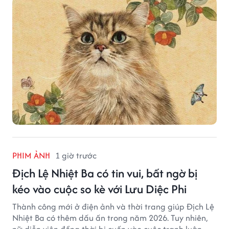
bằng những cơ hội phù hợp hơn.
PHIM ẢNH
1 giờ trước
Địch Lệ Nhiệt Ba có tin vui, bất ngờ bị
kéo vào cuộc so kè với Lưu Diệc Phi
Thành công mới ở điện ảnh và thời trang giúp Địch Lệ
Nhiệt Ba có thêm dấu ấn trong năm 2026. Tuy nhiên,
nữ diễn viên đồng thời bị cuốn vào cuộc tranh luận với