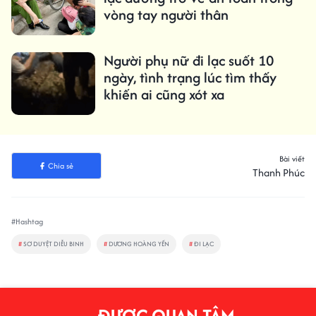
vòng tay người thân
Người phụ nữ đi lạc suốt 10
ngày, tình trạng lúc tìm thấy
khiến ai cũng xót xa
Bài viết
Chia sẻ
Thanh Phúc
#Hashtag
#
SƠ DUYỆT DIỄU BINH
#
DƯƠNG HOÀNG YẾN
#
ĐI LẠC
ĐƯỢC QUAN TÂM