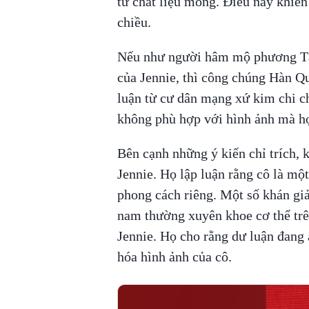
từ chất liệu mỏng. Điều này khiến 
chiều.
Nếu như người hâm mộ phương Tây 
của Jennie, thì công chúng Hàn Q
luận từ cư dân mạng xứ kim chi c
không phù hợp với hình ảnh mà h
Bên cạnh những ý kiến chỉ trích, 
Jennie. Họ lập luận rằng cô là mộ
phong cách riêng. Một số khán giả
nam thường xuyên khoe cơ thể trê
Jennie. Họ cho rằng dư luận đang á
hóa hình ảnh của cô.