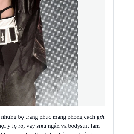
ới những bộ trang phục mang phong cách gợi
ội y lộ rõ, váy siêu ngắn và bodysuit làm