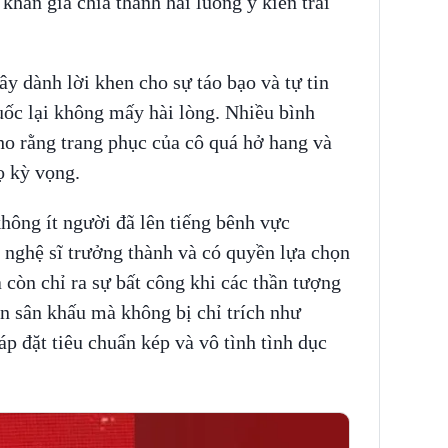
khán giả chia thành hai luồng ý kiến trái
dành lời khen cho sự táo bạo và tự tin
uốc lại không mấy hài lòng. Nhiều bình
ho rằng trang phục của cô quá hở hang và
ọ kỳ vọng.
không ít người đã lên tiếng bênh vực
t nghệ sĩ trưởng thành và có quyền lựa chọn
 còn chỉ ra sự bất công khi các thần tượng
n sân khấu mà không bị chỉ trích như
p đặt tiêu chuẩn kép và vô tình tình dục