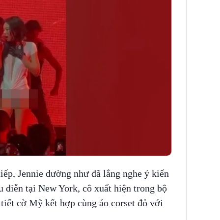
tiếp, Jennie dường như đã lắng nghe ý kiến
u diễn tại New York, cô xuất hiện trong bộ
 tiết cờ Mỹ kết hợp cùng áo corset đỏ với