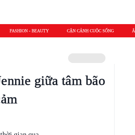
FASHION - BEAUTY
CẬN CẢNH CUỘC SỐNG
Â
Jennie giữa tâm bão
 cảm
 thời gian qua.