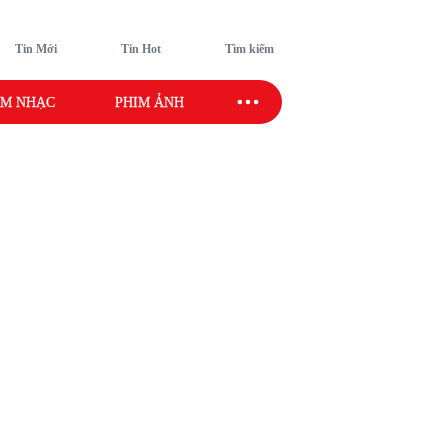
Tin Mới
Tin Hot
Tìm kiếm
M NHẠC
PHIM ẢNH
SAO SPORT