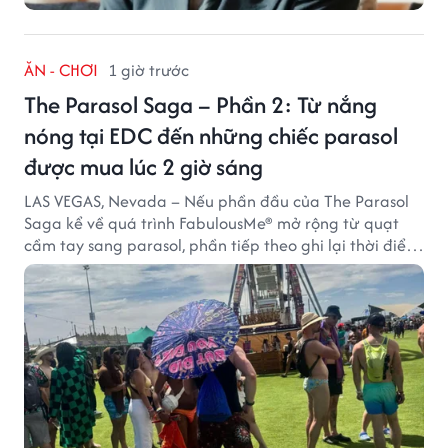
ĂN - CHƠI
1 giờ trước
The Parasol Saga – Phần 2: Từ nắng
nóng tại EDC đến những chiếc parasol
được mua lúc 2 giờ sáng
LAS VEGAS, Nevada – Nếu phần đầu của The Parasol
Saga kể về quá trình FabulousMe® mở rộng từ quạt
cầm tay sang parasol, phần tiếp theo ghi lại thời điểm
sản phẩm được thị trường đón nhận và dần vượt khỏi
công năng che nắng thông thường.