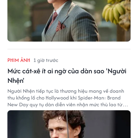
PHIM ẢNH
1 giờ trước
Mức cát-xê ít ai ngờ của dàn sao 'Người
Nhện'
Người Nhện tiếp tục là thương hiệu mang về doanh
thu khổng lồ cho Hollywood khi Spider-Man: Brand
New Day quy tụ dàn diễn viên nhận mức thù lao từ
hàng chục đến hàng trăm tỷ đồng. Thành công phòng
vé của bộ phim cũng giúp nhiều ngôi sao sở hữu khoản
thu nhập đáng mơ ước.