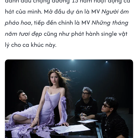
đánh dấu chặng đường 15 năm hoạt động ca
hát của mình. Mở đầu dự án là MV
Người ôm
pháo hoa
, tiếp đến chính là MV
Những tháng
năm tươi đẹp
cũng như phát hành single vật
lý cho ca khúc này.