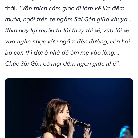
thái:
"Vẫn thích cảm giác đi làm về lúc đêm
muộn, ngồi trên xe ngắm Sài Gòn giữa khuya...
Hôm nay lại muốn tự lái thay tài xế, vừa lái xe
vừa nghe nhạc vừa ngắm đèn đường, còn hai
ba con thì đợi ở nhà để ôm mẹ vào lòng....
Chúc Sài Gòn có một đêm ngon giấc nhé"
.