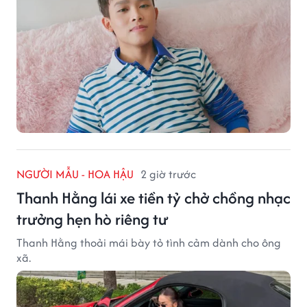
NGƯỜI MẪU - HOA HẬU
2 giờ trước
Thanh Hằng lái xe tiền tỷ chở chồng nhạc
trưởng hẹn hò riêng tư
Thanh Hằng thoải mái bày tỏ tình cảm dành cho ông
xã.