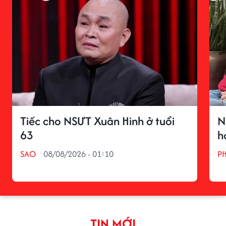
Tiếc cho NSƯT Xuân Hinh ở tuổi
N
63
h
SAO
08/08/2026 - 01:10
P
TIN MỚI