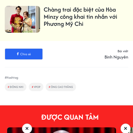
Chàng trai đặc biệt của Hòa
Minzy công khai tin nhắn với
Phương Mỹ Chi
Bài viết
Chia sẻ
Bình Nguyên
#Hashtag
#
ĐÔNG NHI
#
VPOP
#
ÔNG CAO THẮNG
ĐƯỢC QUAN TÂM
×
×