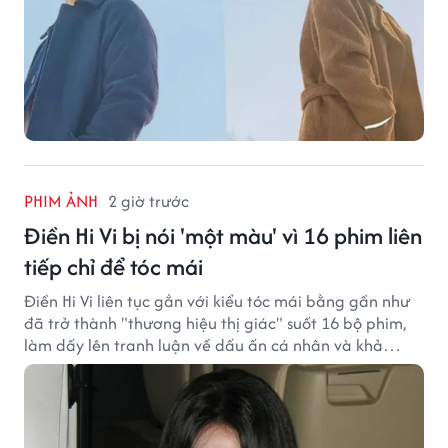
PHIM ẢNH
2 giờ trước
Điền Hi Vi bị nói 'một màu' vì 16 phim liên
tiếp chỉ để tóc mái
Điền Hi Vi liên tục gắn với kiểu tóc mái bằng gần như
đã trở thành "thương hiệu thị giác" suốt 16 bộ phim,
làm dấy lên tranh luận về dấu ấn cá nhân và khả
năng biến hóa trên màn ảnh.