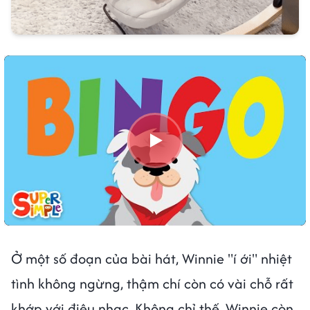
Ở một số đoạn của bài hát, Winnie "í ới" nhiệt
tình không ngừng, thậm chí còn có vài chỗ rất
khớp với điệu nhạc. Không chỉ thế, Winnie còn