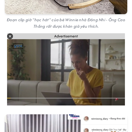
Đoạn clip giờ "học hát" của bé Winnie nhà Đông Nhi - Ông Cao
Thắng rất được khán giả yêu thích.
Advertisement