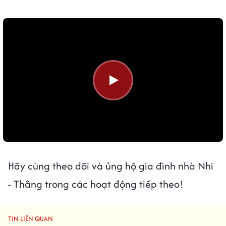
Hãy cùng theo dõi và ủng hộ gia đình nhà Nhi
- Thắng trong các hoạt động tiếp theo!
TIN LIÊN QUAN