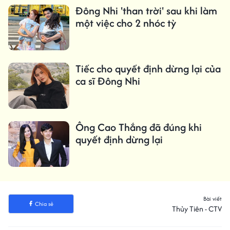
Đông Nhi 'than trời' sau khi làm
một việc cho 2 nhóc tỳ
Tiếc cho quyết định dừng lại của
ca sĩ Đông Nhi
Ông Cao Thắng đã đúng khi
quyết định dừng lại
Bài viết
Chia sẻ
Thủy Tiên - CTV