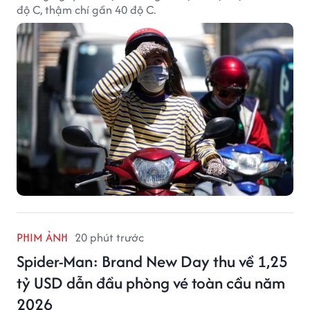
độ C, thậm chí gần 40 độ C.
PHIM ẢNH
20 phút trước
Spider-Man: Brand New Day thu về 1,25
tỷ USD dẫn đầu phòng vé toàn cầu năm
2026