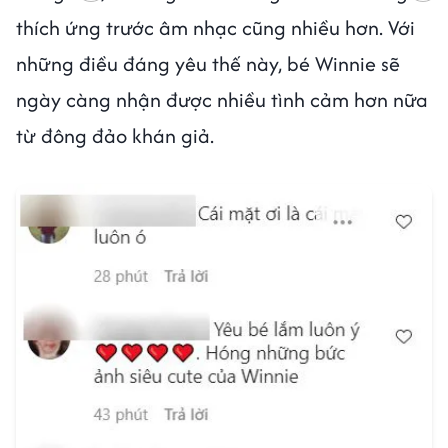
thích ứng trước âm nhạc cũng nhiều hơn. Với
những điều đáng yêu thế này, bé Winnie sẽ
ngày càng nhận được nhiều tình cảm hơn nữa
từ đông đảo khán giả.