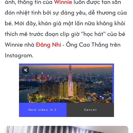
ảnh, thông tin của
Winnie
luôn được fan săn
đón nhiệt tình bởi sự đáng yêu, dễ thương của
bé. Mới đây, khán giả một lần nữa không khỏi
thích mê trước đoạn clip giờ "học hát" của bé
Winnie nhà
Đông Nhi
- Ông Cao Thắng trên
Instagram.