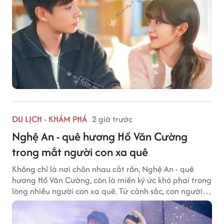
DU LỊCH - KHÁM PHÁ
2 giờ trước
Nghệ An - quê hương Hồ Văn Cường
trong mắt người con xa quê
Không chỉ là nơi chôn nhau cắt rốn, Nghệ An - quê
hương Hồ Văn Cường, còn là miền ký ức khó phai trong
lòng nhiều người con xa quê. Từ cảnh sắc, con người
đến hương vị quê nhà, tất cả đều trở thành những
điều khiến họ luôn mong ngày trở về.