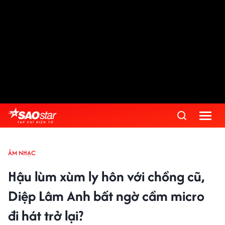
ÂM NHẠC
Hậu lùm xùm ly hôn với chồng cũ,
Diệp Lâm Anh bất ngờ cầm micro
đi hát trở lại?