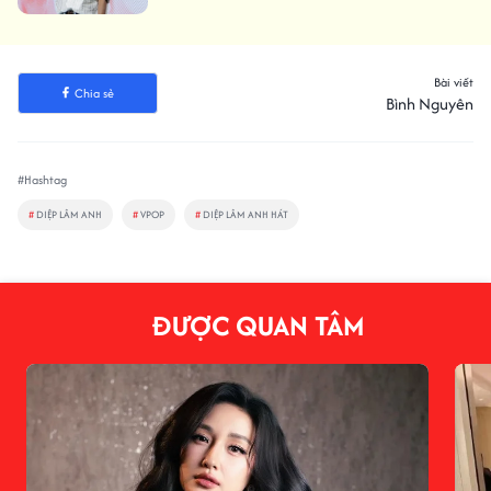
Bài viết
Chia sẻ
Bình Nguyên
#Hashtag
#
DIỆP LÂM ANH
#
VPOP
#
DIỆP LÂM ANH HÁT
ĐƯỢC QUAN TÂM