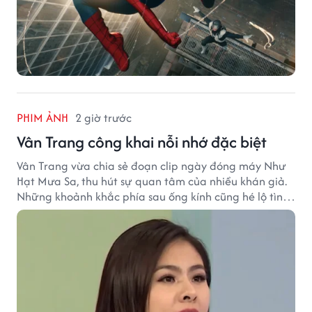
PHIM ẢNH
2 giờ trước
Vân Trang công khai nỗi nhớ đặc biệt
Vân Trang vừa chia sẻ đoạn clip ngày đóng máy Như
Hạt Mưa Sa, thu hút sự quan tâm của nhiều khán giả.
Những khoảnh khắc phía sau ống kính cũng hé lộ tình
cảm đặc biệt mà nữ diễn viên dành cho ê-kíp bộ phim.