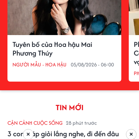
Tuyên bố của Hoa hậu Mai
P
Phương Thúy
C
v
NGƯỜI MẪU - HOA HẬU
05/08/2026 - 06:00
P
TIN MỚI
CẬN CẢNH CUỘC SỐNG
28 phút trước
3 con giáp giỏi lắng nghe, đi đến đâu
×
×