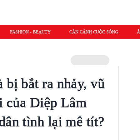
FASHION - BEAUTY
CẬN CẢNH CUỘC SỐNG
Â
 bị bắt ra nhảy, vũ
ái của Diệp Lâm
ân tình lại mê tít?