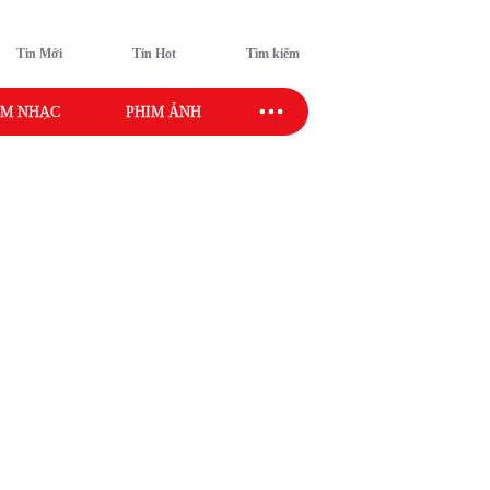
Tin Mới
Tin Hot
Tìm kiếm
M NHẠC
PHIM ẢNH
SAO SPORT