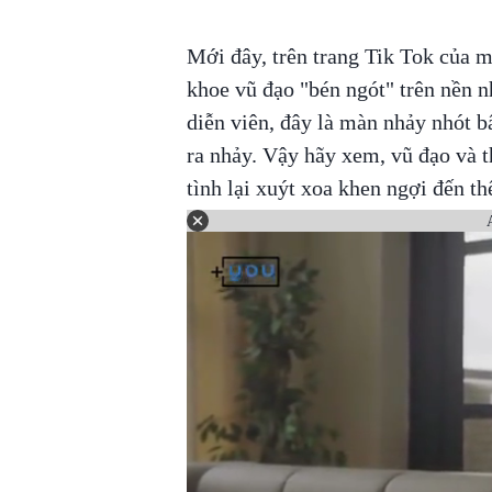
Mới đây, trên trang Tik Tok của 
khoe vũ đạo "bén ngót" trên nền n
diễn viên, đây là màn nhảy nhót bấ
ra nhảy. Vậy hãy xem, vũ đạo và t
tình lại xuýt xoa khen ngợi đến th