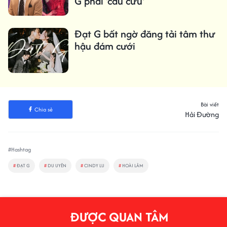
G phải 'cầu cứu'
Đạt G bất ngờ đăng tải tâm thư
hậu đám cưới
Bài viết
Chia sẻ
Hải Đường
#Hashtag
#
ĐẠT G
#
DU UYÊN
#
CINDY LU
#
HOÀI LÂM
ĐƯỢC QUAN TÂM