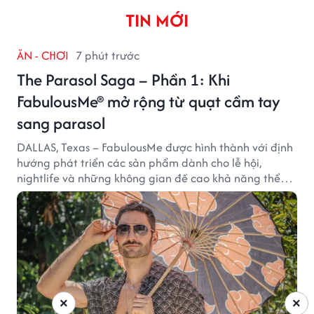
TIN MỚI
ĂN - CHƠI
7 phút trước
The Parasol Saga – Phần 1: Khi
FabulousMe® mở rộng từ quạt cầm tay
sang parasol
DALLAS, Texas – FabulousMe được hình thành với định
hướng phát triển các sản phẩm dành cho lễ hội,
nightlife và những không gian đề cao khả năng thể
hiện bản thân. Trong quá trình xây dựng thương hiệu,
quạt cầm tay trở thành dòng sản phẩm tạo được
thành công ban đầu, giúp FabulousMe từng bước mở
rộng mức độ hiện diện trên thị trường.
×
×