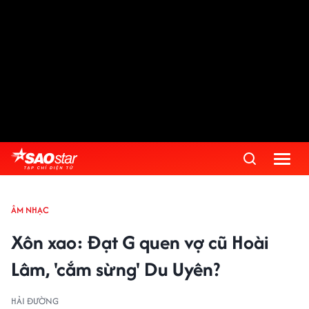
ÂM NHẠC
Xôn xao: Đạt G quen vợ cũ Hoài
Lâm, 'cắm sừng' Du Uyên?
HẢI ĐƯỜNG