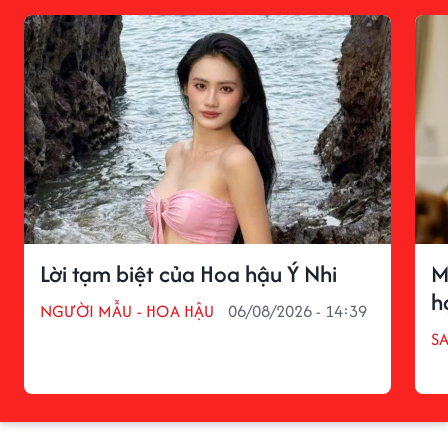
Lời tạm biệt của Hoa hậu Ý Nhi
M
h
NGƯỜI MẪU - HOA HẬU
06/08/2026 - 14:39
S