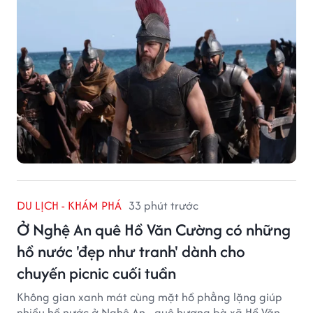
DU LỊCH - KHÁM PHÁ
33 phút trước
Ở Nghệ An quê Hồ Văn Cường có những
hồ nước 'đẹp như tranh' dành cho
chuyến picnic cuối tuần
Không gian xanh mát cùng mặt hồ phẳng lặng giúp
nhiều hồ nước ở Nghệ An - quê hương bà xã Hồ Văn