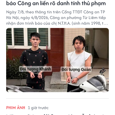
báo Công an liền rõ danh tính thủ phạm
Ngày 7/8, theo thông tin trên Cổng TTĐT Công an TP
Hà Nội, ngày 4/8/2026, Công an phường Từ Liêm tiếp
nhận đơn trình báo của chị N.T.H.A. (sinh năm 1998, trú
tại phường Từ Liêm) về việc bị kẻ gian lấy trộm chiếc
xe mô tô Honda SH 125i, tại khu nhà trọ nơi đang sinh
sống.
PHIM ẢNH
1 giờ trước