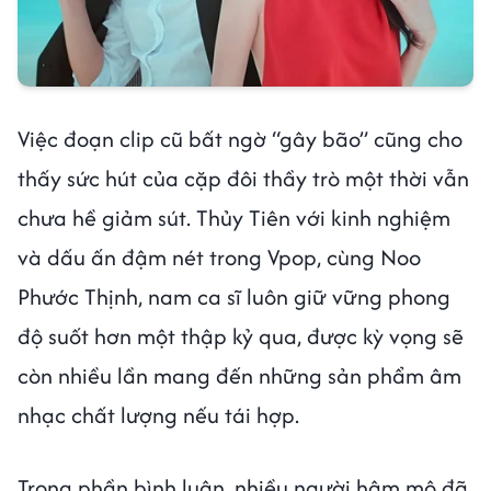
Việc đoạn clip cũ bất ngờ “gây bão” cũng cho
thấy sức hút của cặp đôi thầy trò một thời vẫn
chưa hề giảm sút. Thủy Tiên với kinh nghiệm
và dấu ấn đậm nét trong Vpop, cùng Noo
Phước Thịnh, nam ca sĩ luôn giữ vững phong
độ suốt hơn một thập kỷ qua, được kỳ vọng sẽ
còn nhiều lần mang đến những sản phẩm âm
nhạc chất lượng nếu tái hợp.
Trong phần bình luận, nhiều người hâm mộ đã