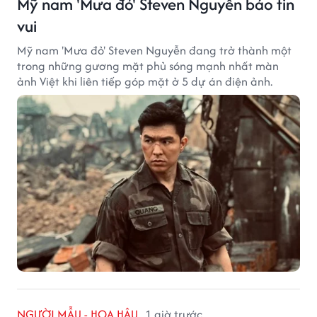
Mỹ nam 'Mưa đỏ' Steven Nguyễn báo tin
vui
Mỹ nam 'Mưa đỏ' Steven Nguyễn đang trở thành một
trong những gương mặt phủ sóng mạnh nhất màn
ảnh Việt khi liên tiếp góp mặt ở 5 dự án điện ảnh.
NGƯỜI MẪU - HOA HẬU
1 giờ trước