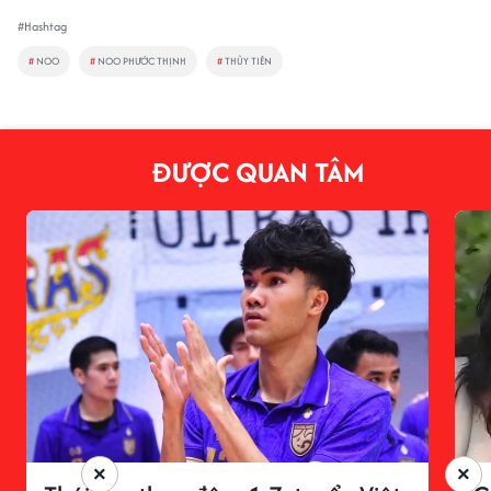
#Hashtag
#
NOO
#
NOO PHƯỚC THỊNH
#
THỦY TIÊN
ĐƯỢC QUAN TÂM
×
×