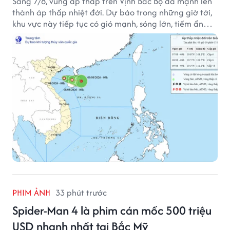
Sáng 7/8, vùng áp thấp trên Vịnh Bắc Bộ đã mạnh lên
thành áp thấp nhiệt đới. Dự báo trong những giờ tới,
khu vực này tiếp tục có gió mạnh, sóng lớn, tiềm ẩn
nhiều nguy cơ đối với hoạt động của tàu thuyền trên
biển.
PHIM ẢNH
33 phút trước
Spider-Man 4 là phim cán mốc 500 triệu
USD nhanh nhất tại Bắc Mỹ