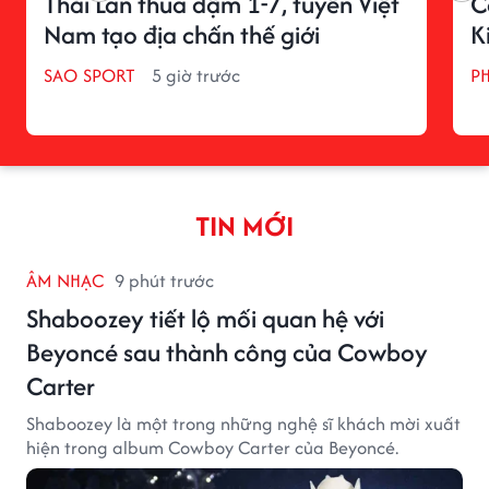
Thái Lan thua đậm 1-7, tuyển Việt
C
Nam tạo địa chấn thế giới
K
SAO SPORT
5 giờ trước
P
TIN MỚI
ÂM NHẠC
9 phút trước
Shaboozey tiết lộ mối quan hệ với
Beyoncé sau thành công của Cowboy
Carter
Shaboozey là một trong những nghệ sĩ khách mời xuất
hiện trong album Cowboy Carter của Beyoncé.