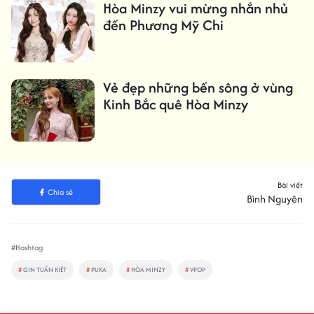
Hòa Minzy vui mừng nhắn nhủ
đến Phương Mỹ Chi
Vẻ đẹp những bến sông ở vùng
Kinh Bắc quê Hòa Minzy
Bài viết
Chia sẻ
Bình Nguyên
#Hashtag
#
GIN TUẤN KIỆT
#
PUKA
#
HÒA MINZY
#
VPOP