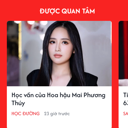
ĐƯỢC QUAN TÂM
Học vấn của Hoa hậu Mai Phương
T
Thúy
6
HỌC ĐƯỜNG
23 giờ trước
S