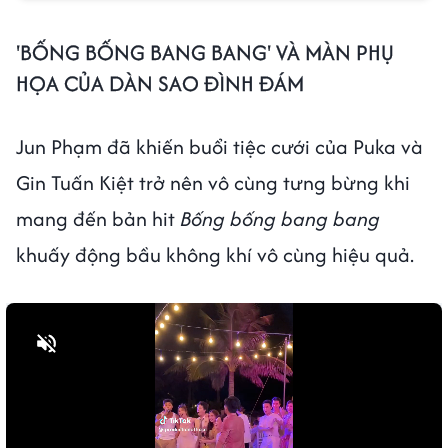
'BỐNG BỐNG BANG BANG' VÀ MÀN PHỤ
HỌA CỦA DÀN SAO ĐÌNH ĐÁM
Jun Phạm đã khiến buổi tiệc cưới của Puka và
Gin Tuấn Kiệt trở nên vô cùng tưng bừng khi
mang đến bản hit
Bống bống bang bang
khuấy động bầu không khí vô cùng hiệu quả.
Bật tiếng
Bật tiếng