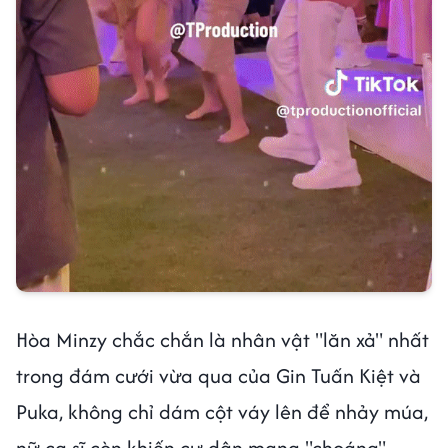
Hòa Minzy chắc chắn là nhân vật "lăn xả" nhất
trong đám cưới vừa qua của Gin Tuấn Kiệt và
Puka, không chỉ dám cột váy lên để nhảy múa,
nữ ca sĩ còn khiến cư dân mạng "choáng"