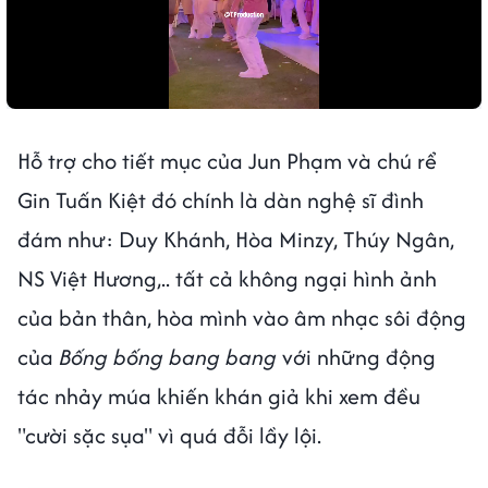
Hỗ trợ cho tiết mục của Jun Phạm và chú rể
Gin Tuấn Kiệt đó chính là dàn nghệ sĩ đình
đám như: Duy Khánh, Hòa Minzy, Thúy Ngân,
NS Việt Hương,.. tất cả không ngại hình ảnh
của bản thân, hòa mình vào âm nhạc sôi động
của
Bống bống bang bang
với những động
tác nhảy múa khiến khán giả khi xem đều
"cười sặc sụa" vì quá đỗi lầy lội.