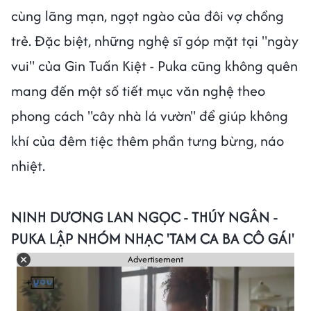
cùng lãng mạn, ngọt ngào của đôi vợ chồng
trẻ. Đặc biệt, những nghệ sĩ góp mặt tại "ngày
vui" của Gin Tuấn Kiệt - Puka cũng không quên
mang đến một số tiết mục văn nghệ theo
phong cách "cây nhà lá vườn" để giúp không
khí của đêm tiệc thêm phần tưng bừng, náo
nhiệt.
NINH DƯƠNG LAN NGỌC - THÚY NGÂN -
PUKA LẬP NHÓM NHẠC 'TAM CA BA CÔ GÁI'
Advertisement