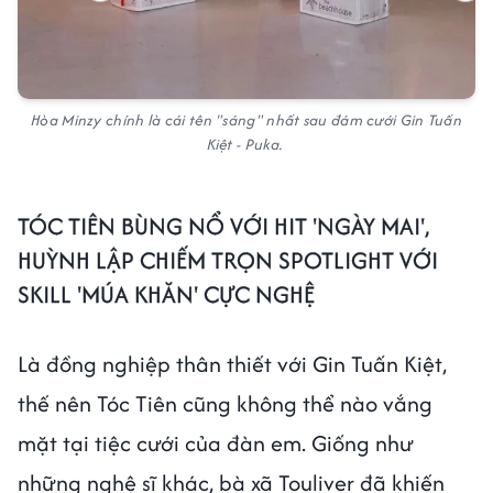
Hòa Minzy chính là cái tên "sáng" nhất sau đám cưới Gin Tuấn
Kiệt - Puka.
TÓC TIÊN BÙNG NỔ VỚI HIT 'NGÀY MAI',
HUỲNH LẬP CHIẾM TRỌN SPOTLIGHT VỚI
SKILL 'MÚA KHĂN' CỰC NGHỆ
Là đồng nghiệp thân thiết với Gin Tuấn Kiệt,
thế nên Tóc Tiên cũng không thể nào vắng
mặt tại tiệc cưới của đàn em. Giống như
những nghệ sĩ khác, bà xã Touliver đã khiến