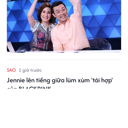
SAO
1 giờ trước
Jennie lên tiếng giữa lùm xùm 'tái hợp'
của BLACKPINK
Jennie không ngần ngại nhắc đến ba thành viên của
BLACKPINK trong tâm thư đang gây bàn tán.