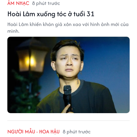
ÂM NHẠC
8 phút trước
Hoài Lâm xuống tóc ở tuổi 31
Hoài Lâm khiến khán giả xôn xao với hình ảnh mới của
mình.
NGƯỜI MẪU - HOA HẬU
8 phút trước