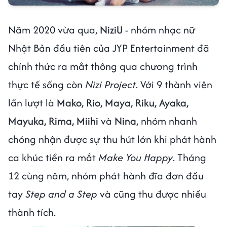
Năm 2020 vừa qua,
NiziU
- nhóm nhạc nữ
Nhật Bản đầu tiên của JYP Entertainment đã
chính thức ra mắt thông qua chương trình
thực tế sống còn
Nizi Project
. Với 9 thành viên
lần lượt là
Mako, Rio, Maya, Riku, Ayaka,
Mayuka, Rima, Miihi
và
Nina
, nhóm nhanh
chóng nhận được sự thu hút lớn khi phát hành
ca khúc tiền ra mắt
Make You Happy
. Tháng
12 cùng năm, nhóm phát hành đĩa đơn đầu
tay
Step and a Step
và cũng thu được nhiều
thành tích.