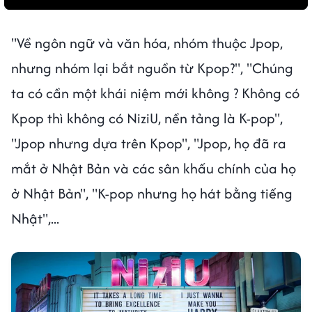
"Về ngôn ngữ và văn hóa, nhóm thuộc Jpop,
nhưng nhóm lại bắt nguồn từ Kpop?", "Chúng
ta có cần một khái niệm mới không ? Không có
Kpop thì không có NiziU, nền tảng là K-pop",
"Jpop nhưng dựa trên Kpop", "Jpop, họ đã ra
mắt ở Nhật Bản và các sân khấu chính của họ
ở Nhật Bản", "K-pop nhưng họ hát bằng tiếng
Nhật",...