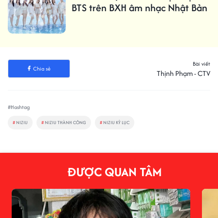
BTS trên BXH âm nhạc Nhật Bản
Bài viết
Chia sẻ
Thịnh Phạm - CTV
#Hashtag
#
NIZIU
#
NIZIU THÀNH CÔNG
#
NIZIU KỶ LỤC
ĐƯỢC QUAN TÂM