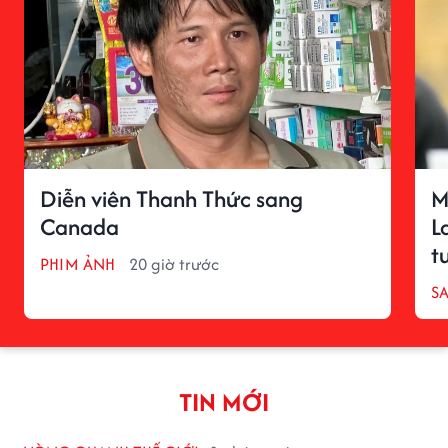
Diễn viên Thanh Thức sang
M
Canada
L
t
PHIM ẢNH
20 giờ trước
S
TIN MỚI