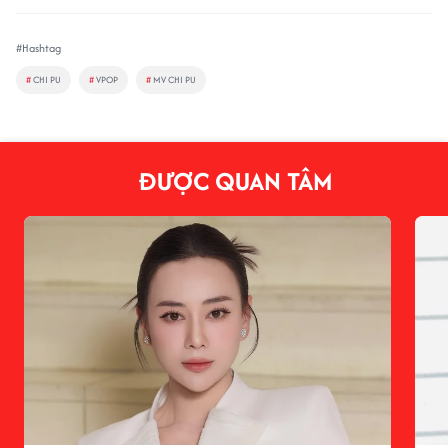
#Hashtag
#
CHI PU
#
VPOP
#
MV CHI PU
ĐƯỢC QUAN TÂM