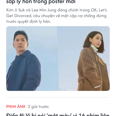
sắp ly hôn trong poster mới
Kim Ji Suk và Lee Min Jung đóng chính trong OK, Let's
Get Divorced, câu chuyện về một cặp vợ chồng đứng
trước quyết định ly hôn.
PHIM ẢNH
2 giờ trước
Điền Hi Vi bị nói 'một màu' vì 16 phim liên