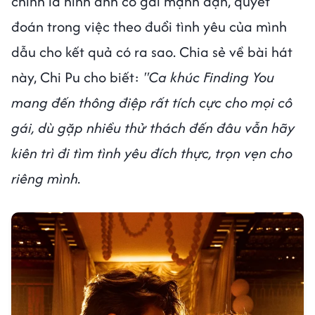
chính là hình ảnh cô gái mạnh dạn, quyết
đoán trong việc theo đuổi tình yêu của mình
dẫu cho kết quả có ra sao. Chia sẻ về bài hát
này, Chi Pu cho biết:
"Ca khúc Finding You
mang đến thông điệp rất tích cực cho mọi cô
gái, dù gặp nhiều thử thách đến đâu vẫn hãy
kiên trì đi tìm tình yêu đích thực, trọn vẹn cho
riêng mình.