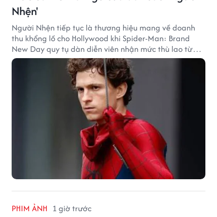
Nhện'
Người Nhện tiếp tục là thương hiệu mang về doanh
thu khổng lồ cho Hollywood khi Spider-Man: Brand
New Day quy tụ dàn diễn viên nhận mức thù lao từ
hàng chục đến hàng trăm tỷ đồng. Thành công phòng
vé của bộ phim cũng giúp nhiều ngôi sao sở hữu khoản
thu nhập đáng mơ ước.
PHIM ẢNH
1 giờ trước