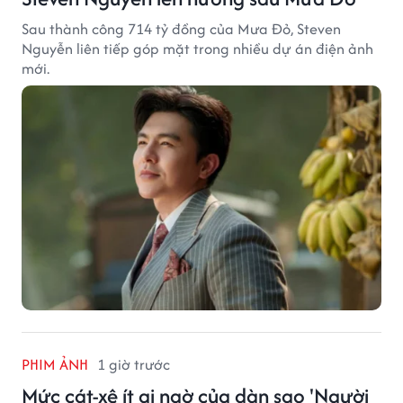
Sau thành công 714 tỷ đồng của Mưa Đỏ, Steven
Nguyễn liên tiếp góp mặt trong nhiều dự án điện ảnh
mới.
PHIM ẢNH
1 giờ trước
Mức cát-xê ít ai ngờ của dàn sao 'Người