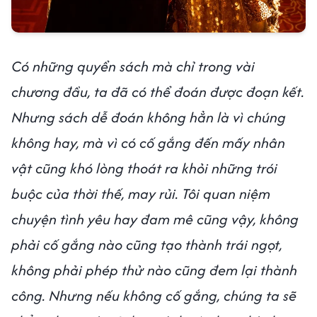
Có những quyển sách mà chỉ trong vài
chương đầu, ta đã có thể đoán được đoạn kết.
Nhưng sách dễ đoán không hẳn là vì chúng
không hay, mà vì có cố gắng đến mấy nhân
vật cũng khó lòng thoát ra khỏi những trói
buộc của thời thế, may rủi. Tôi quan niệm
chuyện tình yêu hay đam mê cũng vậy, không
phải cố gắng nào cũng tạo thành trái ngọt,
không phải phép thử nào cũng đem lại thành
công. Nhưng nếu không cố gắng, chúng ta sẽ