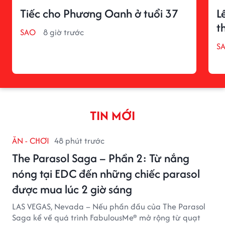
Tiếc cho Phương Oanh ở tuổi 37
L
t
SAO
8 giờ trước
S
TIN MỚI
ĂN - CHƠI
48 phút trước
The Parasol Saga – Phần 2: Từ nắng
nóng tại EDC đến những chiếc parasol
được mua lúc 2 giờ sáng
LAS VEGAS, Nevada – Nếu phần đầu của The Parasol
Saga kể về quá trình FabulousMe® mở rộng từ quạt