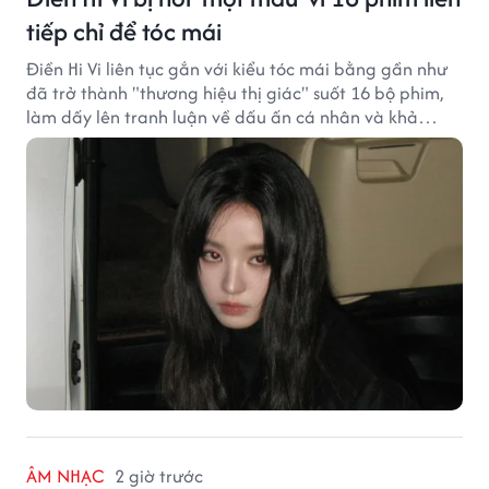
tiếp chỉ để tóc mái
Điền Hi Vi liên tục gắn với kiểu tóc mái bằng gần như
đã trở thành "thương hiệu thị giác" suốt 16 bộ phim,
làm dấy lên tranh luận về dấu ấn cá nhân và khả
năng biến hóa trên màn ảnh.
ÂM NHẠC
2 giờ trước