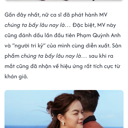
Gần đây nhất, nữ ca sĩ đã phát hành MV
chúng ta bấy lâu nay là…
Đặc biệt, MV này
cũng đánh dấu lần đầu tiên Phạm Quỳnh Anh
và “người tri kỷ” của mình cùng diễn xuất. Sản
phẩm
chúng ta bấy lâu nay là…
sau khi ra
mắt cũng đã nhận về hiệu ứng rất tích cực từ
khán giả.