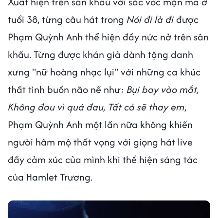
Xuất hiện trên sân khấu với sắc vóc mặn mà ở
tuổi 38, từng câu hát trong
Nói đi là đi
được
Phạm Quỳnh Anh thể hiện đầy nức nở trên sân
khấu. Từng được khán giả dành tặng danh
xưng "nữ hoàng nhạc lụi" với những ca khúc
thất tình buồn não nề như:
Bụi bay vào mắt,
Không đau vì quá đau, Tất cả sẽ thay em
,
Phạm Quỳnh Anh một lần nữa không khiến
người hâm mộ thất vọng với giọng hát live
đầy cảm xúc của mình khi thể hiện sáng tác
của Hamlet Trương.