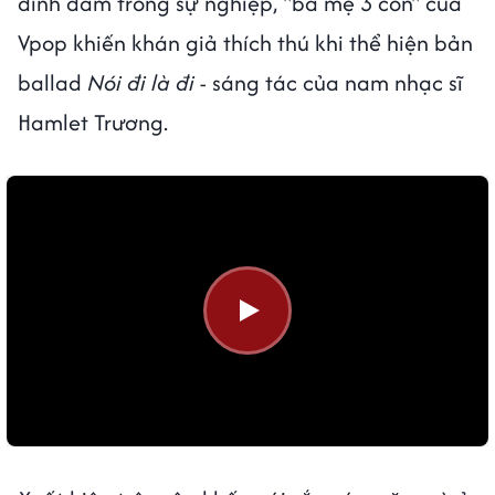
đình đám trong sự nghiệp, "bà mẹ 3 con" của
Vpop khiến khán giả thích thú khi thể hiện bản
ballad
Nói đi là đi
- sáng tác của nam nhạc sĩ
Hamlet Trương.