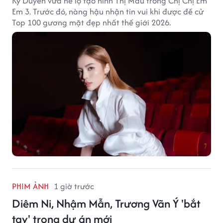
Kỳ Duyên vừa hé lộ tạo hình Thị Mầu trong Chị Chị Em
Em 3. Trước đó, nàng hậu nhận tin vui khi được đề cử
Top 100 gương mặt đẹp nhất thế giới 2026.
PHIM ẢNH
1 giờ trước
Diêm Ni, Nhậm Mẫn, Trương Vãn Ý 'bắt
tay' trong dự án mới