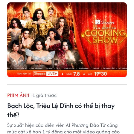
trí cuối tuần trên Shopee, diễn ra liên tiếp vào ngày
7/8 và 8/8.
PHIM ẢNH
1 giờ trước
Bạch Lộc, Triệu Lệ Dĩnh có thể bị thay
thế?
Sự xuất hiện của diễn viên AI Phương Đào Tử cùng
mức cát xê hơn 1 tỷ đồng cho một video quảng cáo