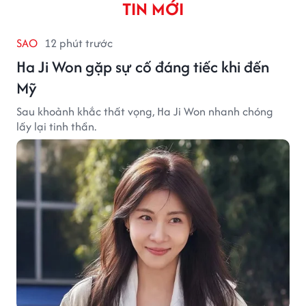
TIN MỚI
SAO
12 phút trước
Ha Ji Won gặp sự cố đáng tiếc khi đến
Mỹ
Sau khoảnh khắc thất vọng, Ha Ji Won nhanh chóng
lấy lại tinh thần.