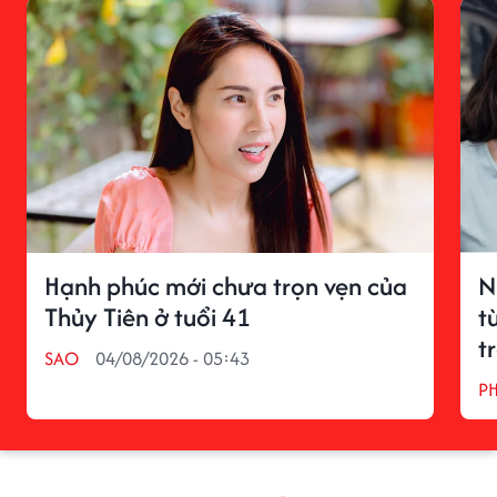
Hạnh phúc mới chưa trọn vẹn của
N
Thủy Tiên ở tuổi 41
t
t
SAO
04/08/2026 - 05:43
P