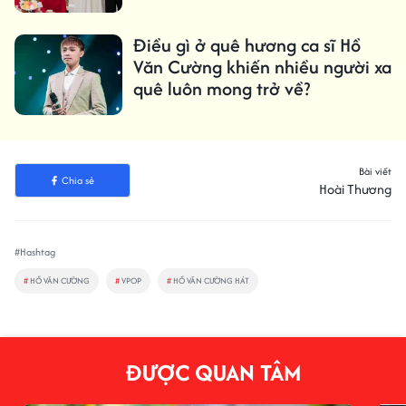
Điều gì ở quê hương ca sĩ Hồ
Văn Cường khiến nhiều người xa
quê luôn mong trở về?
Bài viết
Chia sẻ
Hoài Thương
#Hashtag
#
HỒ VĂN CƯỜNG
#
VPOP
#
HỒ VĂN CƯỜNG HÁT
ĐƯỢC QUAN TÂM