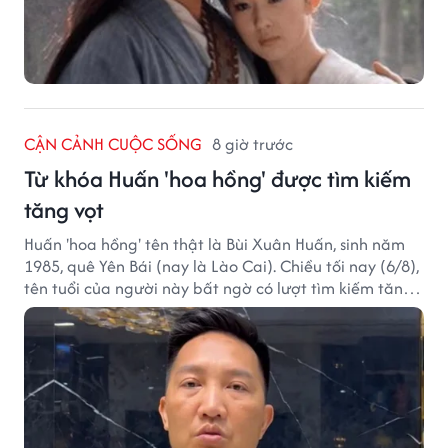
CẬN CẢNH CUỘC SỐNG
8 giờ trước
Từ khóa Huấn 'hoa hồng' được tìm kiếm
tăng vọt
Huấn 'hoa hồng' tên thật là Bùi Xuân Huấn, sinh năm
1985, quê Yên Bái (nay là Lào Cai). Chiều tối nay (6/8),
tên tuổi của người này bất ngờ có lượt tìm kiếm tăng
vọt.