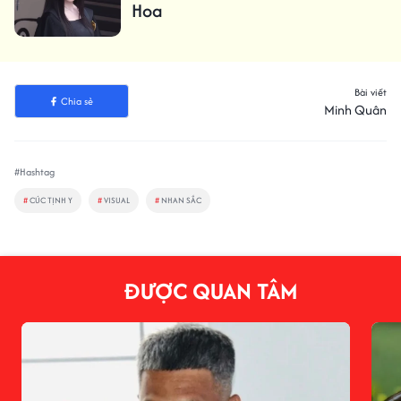
Hoa
Bài viết
Chia sẻ
Minh Quân
#Hashtag
#
CÚC TỊNH Y
#
VISUAL
#
NHAN SẮC
ĐƯỢC QUAN TÂM