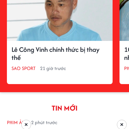
Lê Công Vinh chính thức bị thay
1
thế
n
SAO SPORT
21 giờ trước
P
TIN MỚI
PHIM ẢNH
2 phút trước
×
×