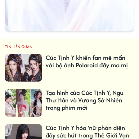
TIN LIÊN QUAN
Cúc Tịnh Y khiến fan mê mẩn
với bộ ảnh Polaroid đầy ma mị
Tạo hình của Cúc Tịnh Y, Ngu
Thư Hân và Vương Sở Nhiên
trong phim mới
Cúc Tịnh Y hóa 'nữ phản diện'
đầy sức hút trong Thế Giới Vạn