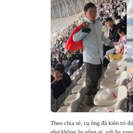
Theo chia sẻ, cụ ông đã kiên trì 
như không ăn uống gì, với hy vọng