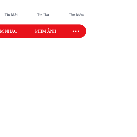
Tin Mới
Tin Hot
Tìm kiếm
M NHẠC
PHIM ẢNH
SAO SPORT