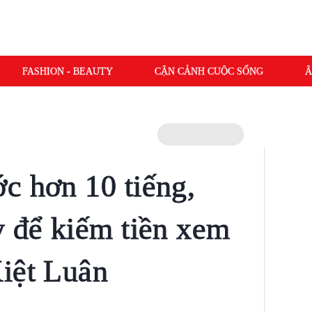
FASHION - BEAUTY
CẬN CẢNH CUỘC SỐNG
Â
c hơn 10 tiếng,
y để kiếm tiền xem
iệt Luân