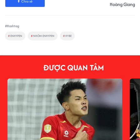
Chia sẻ
Hoàng Giang
#Hashtag
#
ENHYPEN
#
NHÓM ENHYPEN
#
HYBE
ĐƯỢC QUAN TÂM