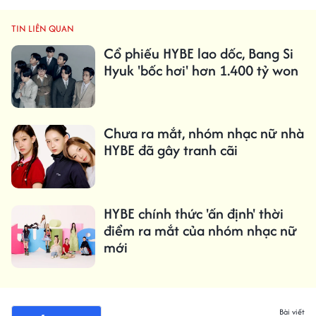
TIN LIÊN QUAN
Cổ phiếu HYBE lao dốc, Bang Si
Hyuk 'bốc hơi' hơn 1.400 tỷ won
Chưa ra mắt, nhóm nhạc nữ nhà
HYBE đã gây tranh cãi
HYBE chính thức 'ấn định' thời
điểm ra mắt của nhóm nhạc nữ
mới
Bài viết