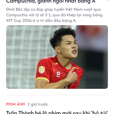
Campuchia, giành ngôi nhất bảng A
Đình Bắc lập cú đúp giúp tuyển Việt Nam vượt qua
Campuchia với tỷ số 3-1, qua đó khép lại vòng bảng
AFF Cup 2026 ở vị trí dẫn đầu bảng A.
PHIM ẢNH
1 giờ trước
Trấn Thành hé lộ phim mới sau khi 'bỏ túi'