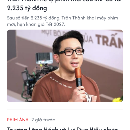
2.235 tỷ đồng
Sau số tiền 2.235 tỷ đồng, Trấn Thành khai máy phim
mới, hẹn khán giả Tết 2027.
PHIM ẢNH
2 giờ trước
Trương Lăng Hách và Lư Dục Hiểu chưa