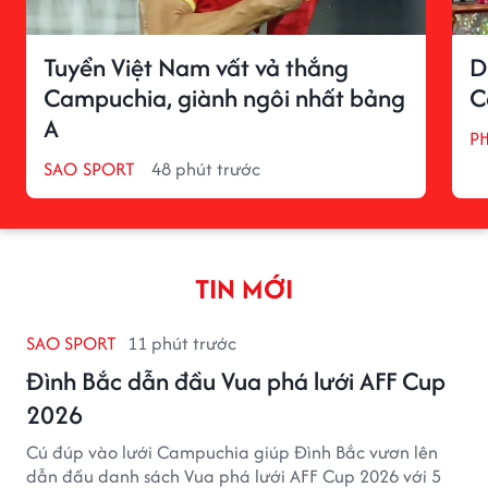
Tuyển Việt Nam vất vả thắng
D
Campuchia, giành ngôi nhất bảng
C
A
P
SAO SPORT
48 phút trước
TIN MỚI
SAO SPORT
11 phút trước
Đình Bắc dẫn đầu Vua phá lưới AFF Cup
2026
Cú đúp vào lưới Campuchia giúp Đình Bắc vươn lên
dẫn đầu danh sách Vua phá lưới AFF Cup 2026 với 5