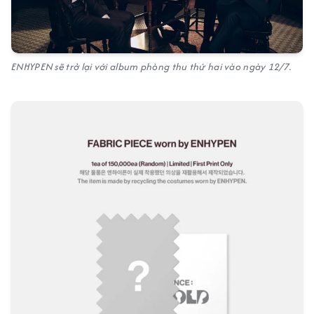
ENHYPEN sẽ trở lại với album phòng thu thứ hai vào ngày 12/7.