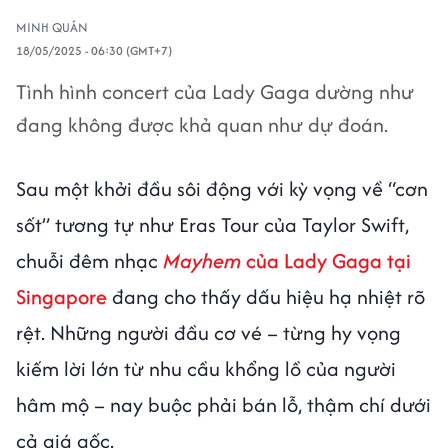
MINH QUÂN
18/05/2025 - 06:30 (GMT+7)
Tình hình concert của Lady Gaga dường như
đang không được khả quan như dự đoán.
Sau một khởi đầu sôi động với kỳ vọng về “cơn
sốt” tương tự như Eras Tour của Taylor Swift,
chuỗi đêm nhạc
Mayhem
của Lady Gaga tại
Singapore
đang cho thấy dấu hiệu hạ nhiệt rõ
rệt. Những người đầu cơ vé – từng hy vọng
kiếm lời lớn từ nhu cầu khổng lồ của người
hâm mộ – nay buộc phải bán lỗ, thậm chí dưới
cả giá gốc.