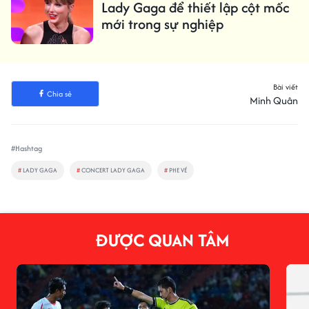
Lady Gaga để thiết lập cột mốc
mới trong sự nghiệp
Bài viết
Chia sẻ
Minh Quân
#Hashtag
#
LADY GAGA
#
CONCERT LADY GAGA
#
PHE VÉ
ĐƯỢC QUAN TÂM