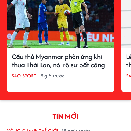
Cầu thủ Myanmar phản ứng khi
L
thua Thái Lan, nói rõ sự bất công
t
SAO SPORT
5 giờ trước
S
TIN MỚI
VÒNG QUANH THẾ GIỚI
15 phút trước