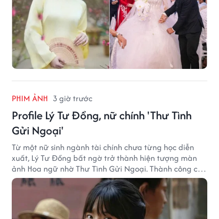
PHIM ẢNH
3 giờ trước
Profile Lý Tư Đồng, nữ chính 'Thư Tình
Gửi Ngoại'
Từ một nữ sinh ngành tài chính chưa từng học diễn
xuất, Lý Tư Đồng bất ngờ trở thành hiện tượng màn
ảnh Hoa ngữ nhờ Thư Tình Gửi Ngoại. Thành công của
bộ phim doanh thu hơn 8.100 tỷ đồng đã mở ra bước
ngoặt lớn trong cuộc đời cô gái sinh năm 2004.