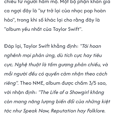
chiều từ người hâm mộ. Một bộ phận khán giả
ca ngợi đây là "sự trở lại của nhạc pop hoàn
hảo", trong khi số khác lại cho rằng đây là
"album yếu nhất của Taylor Swift".
Đáp lại, Taylor Swift khẳng định:
"Tôi hoan
nghênh mọi phản ứng, dù tích cực hay tiêu
cực. Nghệ thuật là tấm gương phản chiếu, và
mỗi người đều có quyền cảm nhận theo cách
riêng".
Theo NME, album được chấm 3/5 sao,
với nhận định:
"The Life of a Showgirl không
còn mang năng lượng biến đổi của những kiệt
tác như Speak Now, Reputation hay Folklore.