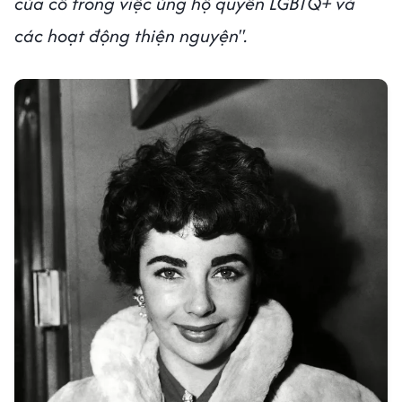
của cô trong việc ủng hộ quyền LGBTQ+ và
các hoạt động thiện nguyện".