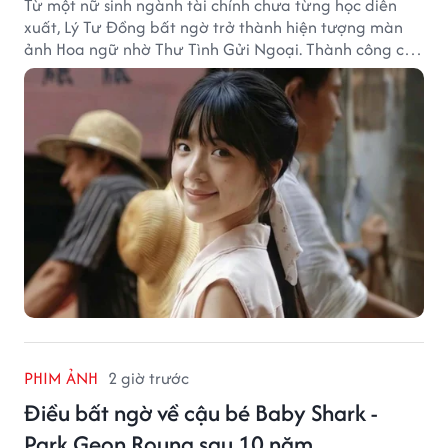
Từ một nữ sinh ngành tài chính chưa từng học diễn
xuất, Lý Tư Đồng bất ngờ trở thành hiện tượng màn
ảnh Hoa ngữ nhờ Thư Tình Gửi Ngoại. Thành công của
bộ phim doanh thu hơn 8.100 tỷ đồng đã mở ra bước
ngoặt lớn trong cuộc đời cô gái sinh năm 2004.
PHIM ẢNH
2 giờ trước
Điều bất ngờ về cậu bé Baby Shark -
Park Geon Roung sau 10 năm