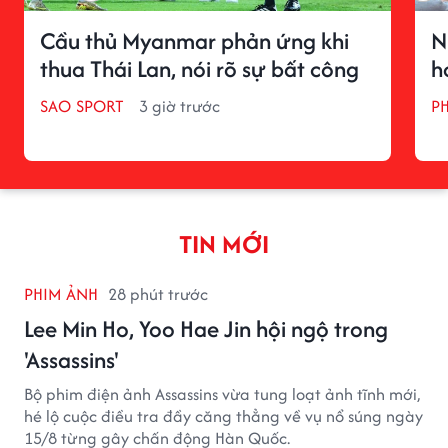
Cầu thủ Myanmar phản ứng khi
N
thua Thái Lan, nói rõ sự bất công
h
SAO SPORT
3 giờ trước
P
TIN MỚI
PHIM ẢNH
28 phút trước
Lee Min Ho, Yoo Hae Jin hội ngộ trong
'Assassins'
Bộ phim điện ảnh Assassins vừa tung loạt ảnh tĩnh mới,
hé lộ cuộc điều tra đầy căng thẳng về vụ nổ súng ngày
15/8 từng gây chấn động Hàn Quốc.