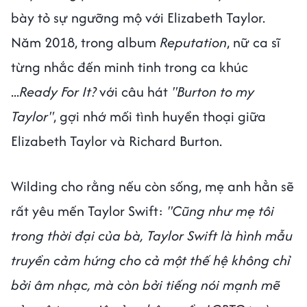
bày tỏ sự ngưỡng mộ với Elizabeth Taylor.
Năm 2018, trong album
Reputation
, nữ ca sĩ
từng nhắc đến minh tinh trong ca khúc
...
Ready For It?
với câu hát
"Burton to my
Taylor"
, gợi nhớ mối tình huyền thoại giữa
Elizabeth Taylor và Richard Burton.
Wilding cho rằng nếu còn sống, mẹ anh hẳn sẽ
rất yêu mến Taylor Swift:
"Cũng như mẹ tôi
trong thời đại của bà, Taylor Swift là hình mẫu
truyền cảm hứng cho cả một thế hệ không chỉ
bởi âm nhạc, mà còn bởi tiếng nói mạnh mẽ