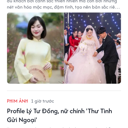
du khách bởi cảnh sắc thiên nhiên mà còn bởi những
nét văn hóa mộc mạc, đậm tình, tạo nên bản sắc riêng
của vùng đất xứ Nghệ.
PHIM ẢNH
1 giờ trước
Profile Lý Tư Đồng, nữ chính 'Thư Tình
Gửi Ngoại'