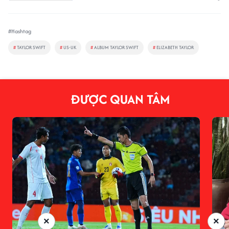
#Hashtag
#
TAYLOR SWIFT
#
US-UK
#
ALBUM TAYLOR SWIFT
#
ELIZABETH TAYLOR
ĐƯỢC QUAN TÂM
×
×