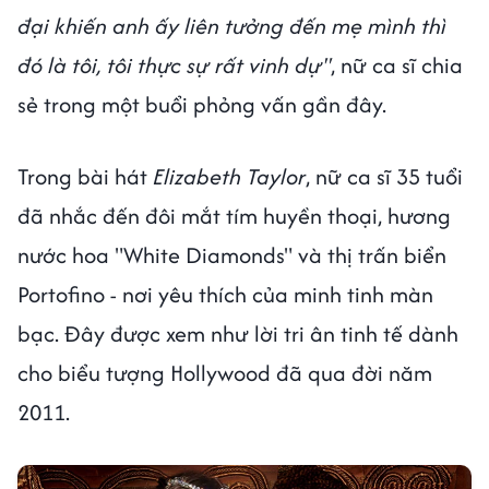
đại khiến anh ấy liên tưởng đến mẹ mình thì
đó là tôi, tôi thực sự rất vinh dự"
, nữ ca sĩ chia
sẻ trong một buổi phỏng vấn gần đây.
Trong bài hát
Elizabeth Taylor
, nữ ca sĩ 35 tuổi
đã nhắc đến đôi mắt tím huyền thoại, hương
nước hoa "White Diamonds" và thị trấn biển
Portofino - nơi yêu thích của minh tinh màn
bạc. Đây được xem như lời tri ân tinh tế dành
cho biểu tượng Hollywood đã qua đời năm
2011.