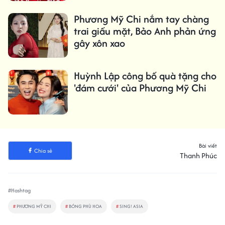
Phương Mỹ Chi nắm tay chàng
trai giấu mặt, Bảo Anh phản ứng
gây xôn xao
Huỳnh Lập công bố quà tặng cho
'đám cưới' của Phương Mỹ Chi
Bài viết
Chia sẻ
Thanh Phúc
#Hashtag
#
PHƯƠNG MỸ CHI
#
BÓNG PHÙ HOA
#
SING! ASIA