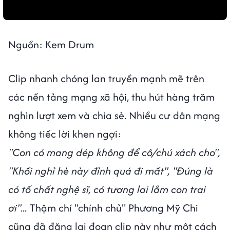
Nguồn: Kem Drum
Clip nhanh chóng lan truyền mạnh mẽ trên
các nền tảng mạng xã hội, thu hút hàng trăm
nghìn lượt xem và chia sẻ. Nhiều cư dân mạng
không tiếc lời khen ngợi:
"Con có mang dép không để cô/chú xách cho",
"Khối nghỉ hè này đỉnh quá đi mất", "Đúng là
có tố chất nghệ sĩ, có tương lai lắm con trai
ơi"...
Thậm chí "chính chủ" Phương Mỹ Chi
cũng đã đăng lại đoạn clip này như một cách