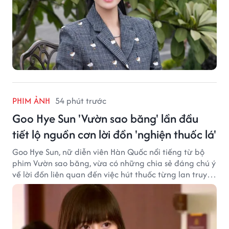
PHIM ẢNH
54 phút trước
Goo Hye Sun 'Vườn sao băng' lần đầu
tiết lộ nguồn cơn lời đồn 'nghiện thuốc lá'
Goo Hye Sun, nữ diễn viên Hàn Quốc nổi tiếng từ bộ
phim Vườn sao băng, vừa có những chia sẻ đáng chú ý
về lời đồn liên quan đến việc hút thuốc từng lan truyền
trong giới sinh viên và trên mạng xã hội suốt nhiều
năm qua.