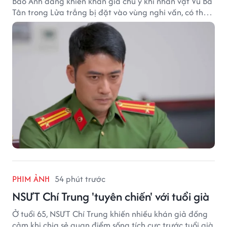
Bảo Anh đang khiến khán giả chú ý khi nhân vật Vũ Bá
Tân trong Lửa trắng bị đặt vào vùng nghi vấn, có thể
trở thành cú đảo chiều lớn của phim giờ vàng.
PHIM ẢNH
54 phút trước
NSƯT Chí Trung 'tuyên chiến' với tuổi già
Ở tuổi 65, NSƯT Chí Trung khiến nhiều khán giả đồng
cảm khi chia sẻ quan điểm sống tích cực trước tuổi già.