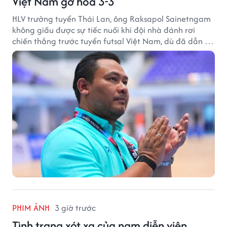
Việt Nam gỡ hòa 3-3
HLV trưởng tuyển Thái Lan, ông Raksapol Sainetngam
không giấu được sự tiếc nuối khi đội nhà đánh rơi
chiến thắng trước tuyển futsal Việt Nam, dù đã dẫn tới
3-0 sau hiệp một.
PHIM ẢNH
3 giờ trước
Tình trạng xót xa của nam diễn viên