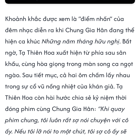
Khoảnh khắc được xem là “điểm nhấn” của
đêm nhạc diễn ra khi Chung Gia Hân đang thể
hiện ca khúc
Những năm tháng hữu nghị
. Bất
ngờ, Tạ Thiên Hoa xuất hiện từ phía sau sân
khấu, cùng hòa giọng trong màn song ca ngọt
ngào. Sau tiết mục, cả hai ôm chầm lấy nhau
trong sự cổ vũ nồng nhiệt của khán giả. Tạ
Thiên Hoa còn hài hước chia sẻ kỷ niệm thời
đóng phim cùng Chung Gia Hân:
“Khi quay
phim chung, tôi luôn rất sợ nói chuyện với cô
ấy. Nếu tôi lỡ nói to một chút, tôi sợ cô ấy sẽ