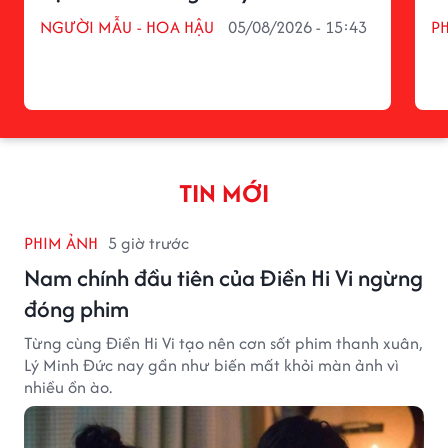
NGƯỜI MẪU - HOA HẬU
05/08/2026 - 15:43
P
TIN MỚI
PHIM ẢNH
5 giờ trước
Nam chính đầu tiên của Điền Hi Vi ngừng
đóng phim
Từng cùng Điền Hi Vi tạo nên cơn sốt phim thanh xuân,
Lý Minh Đức nay gần như biến mất khỏi màn ảnh vì
nhiều ồn ào.