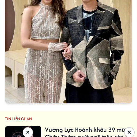
TIN LIÊN QUAN
Vương Lực Hoành khâu 39 mũi,
×
×
Châu Thâm suýt ngã trên sân