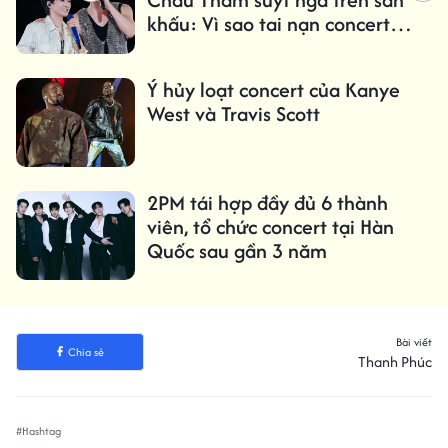
khấu: Vì sao tai nạn concert
ngày càng đáng báo động?
Ý hủy loạt concert của Kanye
West và Travis Scott
2PM tái hợp đầy đủ 6 thành
viên, tổ chức concert tại Hàn
Quốc sau gần 3 năm
Bài viết
Chia sẻ
Thanh Phúc
#Hashtag