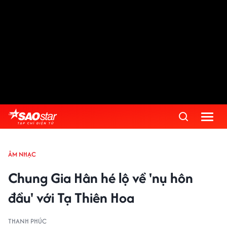
ÂM NHẠC
Chung Gia Hân hé lộ về 'nụ hôn
đầu' với Tạ Thiên Hoa
THANH PHÚC