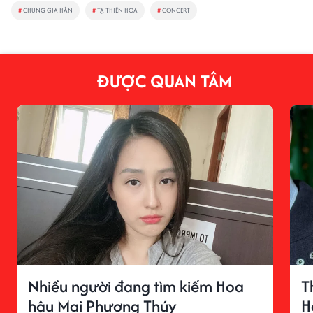
#
CHUNG GIA HÂN
#
TẠ THIÊN HOA
#
CONCERT
ĐƯỢC QUAN TÂM
Nhiều người đang tìm kiếm Hoa
T
hậu Mai Phương Thúy
H