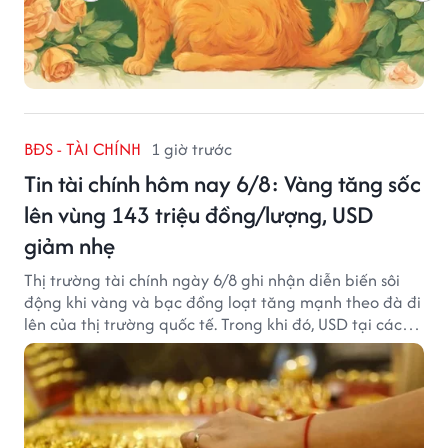
BĐS - TÀI CHÍNH
1 giờ trước
Tin tài chính hôm nay 6/8: Vàng tăng sốc
lên vùng 143 triệu đồng/lượng, USD
giảm nhẹ
Thị trường tài chính ngày 6/8 ghi nhận diễn biến sôi
động khi vàng và bạc đồng loạt tăng mạnh theo đà đi
lên của thị trường quốc tế. Trong khi đó, USD tại các
ngân hàng tiếp tục hạ nhiệt dù tỷ giá trung tâm lập
đỉnh mới.