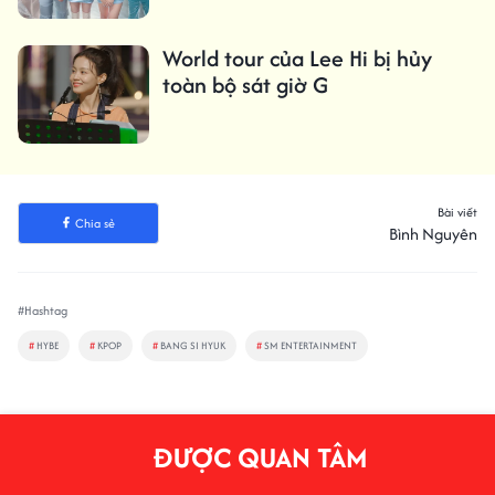
World tour của Lee Hi bị hủy
toàn bộ sát giờ G
Bài viết
Chia sẻ
Bình Nguyên
#Hashtag
#
HYBE
#
KPOP
#
BANG SI HYUK
#
SM ENTERTAINMENT
ĐƯỢC QUAN TÂM