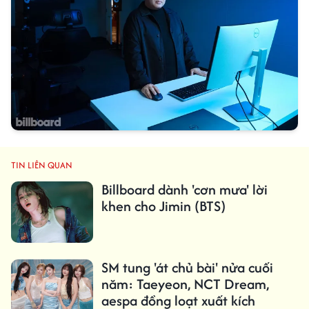
TIN LIÊN QUAN
Billboard dành 'cơn mưa' lời
khen cho Jimin (BTS)
SM tung 'át chủ bài' nửa cuối
năm: Taeyeon, NCT Dream,
aespa đồng loạt xuất kích