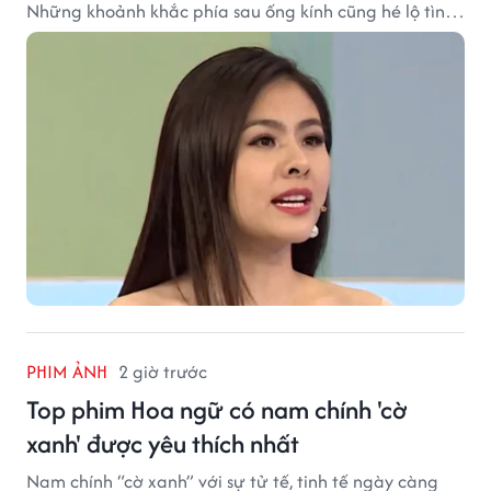
Những khoảnh khắc phía sau ống kính cũng hé lộ tình
cảm đặc biệt mà nữ diễn viên dành cho ê-kíp bộ phim.
PHIM ẢNH
2 giờ trước
Top phim Hoa ngữ có nam chính 'cờ
xanh' được yêu thích nhất
Nam chính “cờ xanh” với sự tử tế, tinh tế ngày càng