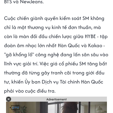
BTS và NewJeans.
Cuộc chiến giành quyền kiểm soát SM không
chỉ là một thương vụ kinh tế đơn thuần, mà
còn là màn đối đầu chiến lược giữa HYBE - tập
đoàn âm nhạc lớn nhất Hàn Quốc và Kakao -
"gã khổng lồ" công nghệ đang lấn sân sâu vào
lĩnh vực giải trí. Việc giá cổ phiếu SM tăng bất
thường đã từng gây tranh cãi trong giới đầu
tư, khiến Ủy ban Dịch vụ Tài chính Hàn Quốc
phải vào cuộc điều tra.
Advertisement