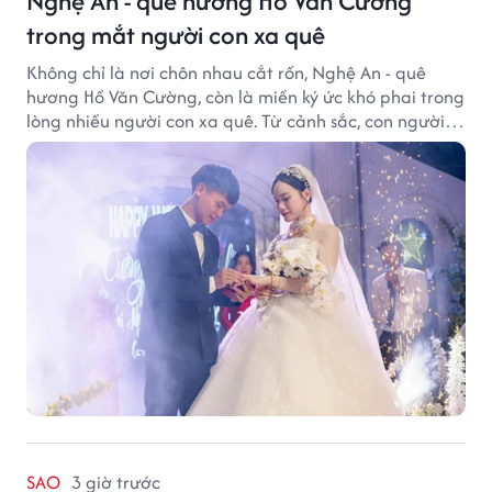
Nghệ An - quê hương Hồ Văn Cường
trong mắt người con xa quê
Không chỉ là nơi chôn nhau cắt rốn, Nghệ An - quê
hương Hồ Văn Cường, còn là miền ký ức khó phai trong
lòng nhiều người con xa quê. Từ cảnh sắc, con người
đến hương vị quê nhà, tất cả đều trở thành những
điều khiến họ luôn mong ngày trở về.
SAO
3 giờ trước