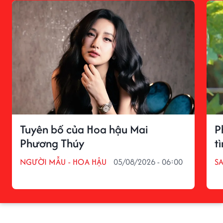
Tuyên bố của Hoa hậu Mai
P
Phương Thúy
t
NGƯỜI MẪU - HOA HẬU
05/08/2026 - 06:00
S