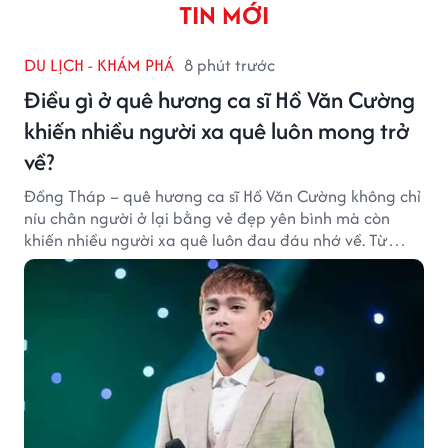
TIN MỚI
DU LỊCH - KHÁM PHÁ
8 phút trước
Điều gì ở quê hương ca sĩ Hồ Văn Cường
khiến nhiều người xa quê luôn mong trở
về?
Đồng Tháp – quê hương ca sĩ Hồ Văn Cường không chỉ
níu chân người ở lại bằng vẻ đẹp yên bình mà còn
khiến nhiều người xa quê luôn đau đáu nhớ về. Từ
cảnh sắc, ẩm thực đến tình người mộc mạc, tất cả tạo
nên sức hút rất riêng của vùng đất sen hồng.