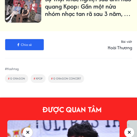
quang Kpop: Gần một nửa
nhóm nhạc tan rã sau 3 năm, chỉ
1,61% trở thành 'triệu bản'
Bài viết
Chia sẻ
Hoài Thương
#Hashtag
#
G-DRAGON
#
KPOP
#
G-DRAGON CONCERT
ĐƯỢC QUAN TÂM
×
×