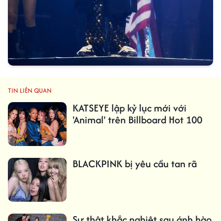
TIN LIÊN QUAN
KATSEYE lập kỷ lục mới với
'Animal' trên Billboard Hot 100
BLACKPINK bị yêu cầu tan rã
Sự thật khắc nghiệt sau ánh hào