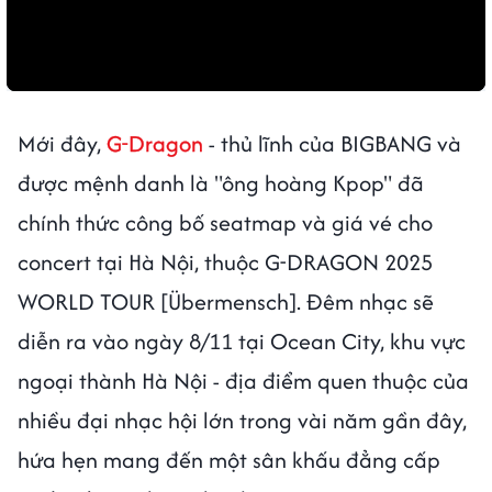
Mới đây,
G-Dragon
- thủ lĩnh của BIGBANG và
được mệnh danh là "ông hoàng Kpop" đã
chính thức công bố seatmap và giá vé cho
concert tại Hà Nội, thuộc G-DRAGON 2025
WORLD TOUR [Übermensch]. Đêm nhạc sẽ
diễn ra vào ngày 8/11 tại Ocean City, khu vực
ngoại thành Hà Nội - địa điểm quen thuộc của
nhiều đại nhạc hội lớn trong vài năm gần đây,
hứa hẹn mang đến một sân khấu đẳng cấp