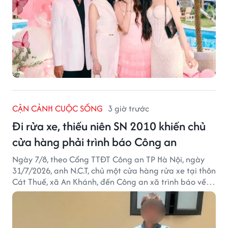
CẬN CẢNH CUỘC SỐNG
3 giờ trước
Đi rửa xe, thiếu niên SN 2010 khiến chủ
cửa hàng phải trình báo Công an
Ngày 7/8, theo Cổng TTĐT Công an TP Hà Nội, ngày
31/7/2026, anh N.C.T, chủ một cửa hàng rửa xe tại thôn
Cát Thuế, xã An Khánh, đến Công an xã trình báo về
việc bị mất trộm chiếc xe máy Honda Wave. Trong cốp
xe còn có nhiều giấy tờ cá nhân và khoảng 1,2 triệu
đồng tiền mặt.