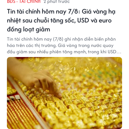
BĐS - TÀI CHÍNH
2 phút trước
Tin tài chính hôm nay 7/8: Giá vàng hạ
nhiệt sau chuỗi tăng sốc, USD và euro
đồng loạt giảm
Tin tài chính hôm nay (7/8) ghi nhận diễn biến phân
hóa trên các thị trường. Giá vàng trong nước quay
đầu giảm sau nhiều phiên tăng mạnh, trong khi USD
tại ngân hàng tiếp tục suy yếu dù tỷ giá trung tâm lập
đỉnh mới.