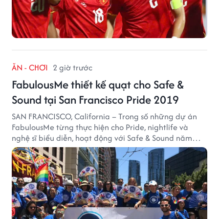
ĂN - CHƠI
2 giờ trước
FabulousMe thiết kế quạt cho Safe &
Sound tại San Francisco Pride 2019
SAN FRANCISCO, California – Trong số những dự án
FabulousMe từng thực hiện cho Pride, nightlife và
nghệ sĩ biểu diễn, hoạt động với Safe & Sound năm
2019 mang một bối cảnh khác biệt. Safe & Sound là tổ
chức phi lợi nhuận tại San Francisco hoạt động trong
lĩnh vực phòng ngừa bạo hành trẻ em, hỗ trợ gia đình
và xây dựng môi trường an toàn cho trẻ em.