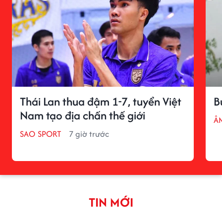
Thái Lan thua đậm 1-7, tuyển Việt
B
Nam tạo địa chấn thế giới
Â
SAO SPORT
7 giờ trước
TIN MỚI