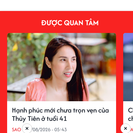
ĐƯỢC QUAN TÂM
Hạnh phúc mới chưa trọn vẹn của
C
Thủy Tiên ở tuổi 41
c
×
×
SAO
04/08/2026 - 05:43
S