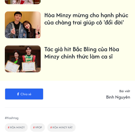
Hòa Minzy mừng cho hạnh phúc
của chàng trai giúp cô 'đổi đời'
Tác giả hit Bắc Bling của Hòa
Minzy chính thức làm ca sĩ
Bài viết
Chia sẻ
Bình Nguyên
#Hashtag
#
HÒA MINZY
#
VPOP
#
HÒA MINZY HÁT