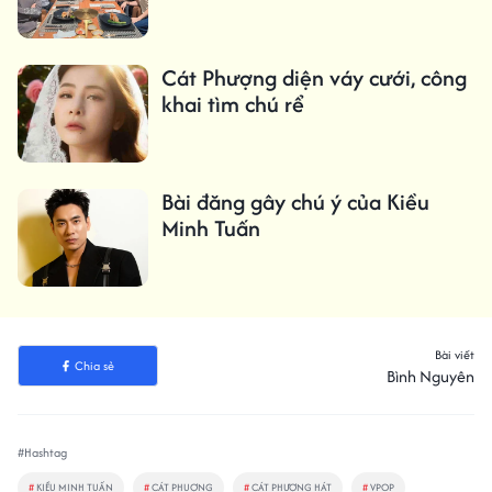
Cát Phượng diện váy cưới, công
khai tìm chú rể
Bài đăng gây chú ý của Kiều
Minh Tuấn
Bài viết
Chia sẻ
Bình Nguyên
#Hashtag
#
KIỀU MINH TUẤN
#
CÁT PHUỢNG
#
CÁT PHƯỢNG HÁT
#
VPOP