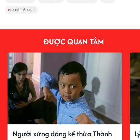
#
DẠ CỔ HOÀI LANG
ĐƯỢC QUAN TÂM
Người xứng đáng kế thừa Thành
L