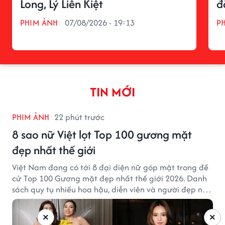
Long, Lý Liên Kiệt
đ
PHIM ẢNH
07/08/2026 - 19:13
P
TIN MỚI
PHIM ẢNH
22 phút trước
8 sao nữ Việt lọt Top 100 gương mặt
đẹp nhất thế giới
Việt Nam đang có tới 8 đại diện nữ góp mặt trong đề
cử Top 100 Gương mặt đẹp nhất thế giới 2026. Danh
sách quy tụ nhiều hoa hậu, diễn viên và người đẹp nổi
tiếng của showbiz Việt.
×
×