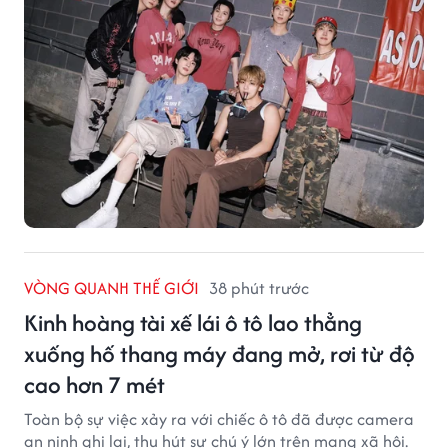
VÒNG QUANH THẾ GIỚI
38 phút trước
Kinh hoàng tài xế lái ô tô lao thẳng
xuống hố thang máy đang mở, rơi từ độ
cao hơn 7 mét
Toàn bộ sự việc xảy ra với chiếc ô tô đã được camera
an ninh ghi lại, thu hút sự chú ý lớn trên mạng xã hội.