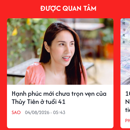
ĐƯỢC QUAN TÂM
Hạnh phúc mới chưa trọn vẹn của
1
Thủy Tiên ở tuổi 41
N
t
SAO
04/08/2026 - 05:43
P