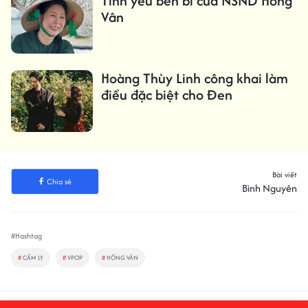
Tình yêu bền bỉ của NSND Hồng
Vân
Hoàng Thùy Linh công khai làm
điều đặc biệt cho Đen
Bài viết
Chia sẻ
Bình Nguyên
#Hashtag
#
CẨM LY
#
VPOP
#
HỒNG VÂN