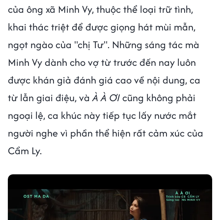
của ông xã Minh Vy, thuộc thể loại trữ tình,
khai thác triệt để được giọng hát mùi mẫn,
ngọt ngào của "chị Tư". Những sáng tác mà
Minh Vy dành cho vợ từ trước đến nay luôn
được khán giả đánh giá cao về nội dung, ca
từ lẫn giai điệu, và
À À ƠI
cũng không phải
ngoại lệ, ca khúc này tiếp tục lấy nước mắt
người nghe vì phần thể hiện rất cảm xúc của
Cẩm Ly.