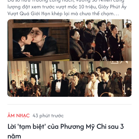
lượng đặt xem trước vượt mốc 10 triệu, Giây Phút Ấy
Vượt Quá Giới Hạn khép lại mà chưa thể chạm
ngưỡng "bạo khoản" trên cả hai nền tảng phát sóng.
ÂM NHẠC
43 phút trước
Lời 'tạm biệt' của Phương Mỹ Chi sau 3
năm