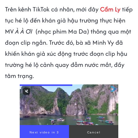
Trên kênh TikTok cá nhân, mới đây
Cẩm Ly
tiếp
tục hé lộ đến khán giả hậu trường thực hiện
MV
À À ƠI
(nhạc phim Ma Da) thông qua một
đoạn clip ngắn. Trước đó, bà xã Minh Vy đã
khiến khán giả xúc động trước đoạn clip hậu
trường hé lộ cảnh quay đẫm nước mắt, đầy
tâm trạng.
Next video in 1
Cancel