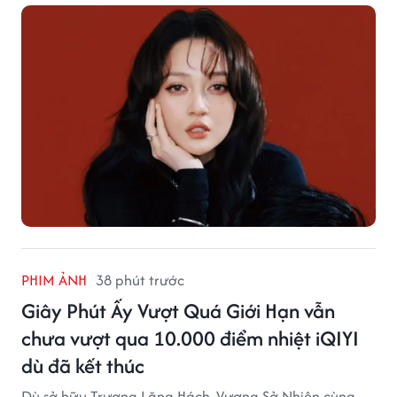
PHIM ẢNH
38 phút trước
Giây Phút Ấy Vượt Quá Giới Hạn vẫn
chưa vượt qua 10.000 điểm nhiệt iQIYI
dù đã kết thúc
Dù sở hữu Trương Lăng Hách, Vương Sở Nhiên cùng