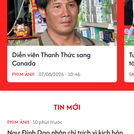
Diễn viên Thanh Thức sang
T
Canada
t
PHIM ẢNH
07/08/2026 - 10:46
S
TIN MỚI
PHIM ẢNH
10 phút trước
Ngự Đình Dao nhận chỉ trích vì kịch bản