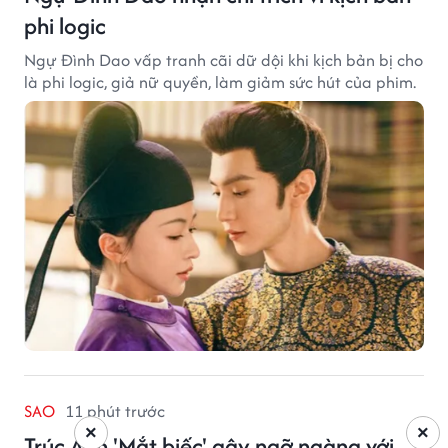
phi logic
Ngự Đình Dao vấp tranh cãi dữ dội khi kịch bản bị cho
là phi logic, giả nữ quyền, làm giảm sức hút của phim.
SAO
11 phút trước
×
×
Trúc Anh 'Mắt biếc' gây ngỡ ngàng với