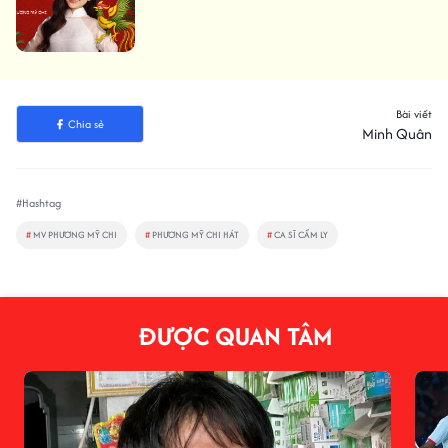
Bài viết
Chia sẻ
Minh Quân
#Hashtag
#
MV PHƯƠNG MỸ CHI
#
PHƯƠNG MỸ CHI HÁT
#
CA SĨ CẨM LY
ĐƯỢC QUAN TÂM