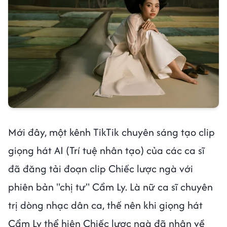
Mới đây, một kênh TikTik chuyên sáng tạo clip
giọng hát AI (Trí tuệ nhân tạo) của các ca sĩ
đã đăng tải đoạn clip Chiếc lược ngà với
phiên bản "chị tư" Cẩm Ly. Là nữ ca sĩ chuyên
trị dòng nhạc dân ca, thế nên khi giọng hát
Cẩm Ly thể hiện Chiếc lược ngà đã nhận về