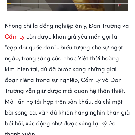
Không chỉ là đồng nghiệp ăn ý, Đan Trường và
Cẩm Ly
còn được khán giả yêu mến gọi là
"cặp đôi quốc dân" - biểu tượng cho sự ngọt
ngào, trong sáng của nhạc Việt thời hoàng
kim. Hiện tại, dù đã bước sang những giai
đoạn riêng trong sự nghiệp, Cẩm Ly và Đan
Trường vẫn giữ được mối quan hệ thân thiết.
Mỗi lần họ tái hợp trên sân khấu, dù chỉ một
bài song ca, vẫn đủ khiến hàng nghìn khán giả
bồi hồi, xúc động như được sống lại ký ức
thanh xuân.