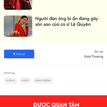
Người đàn ông bí ẩn đang gây
xôn xao của ca sĩ Lệ Quyên
Bài viết
Chia sẻ
Hoài Thương
#Hashtag
#
CẨM LY
#
VPOP
#
ĐAN TRƯỜNG
ĐƯỢC QUAN TÂM