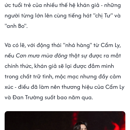
ức tuổi trẻ của nhiều thế hệ khán giả - những
người từng lớn lên cùng tiếng hát "chị Tư" và
"anh Bo".
Và có lẽ, với động thái "nhá hàng" từ Cẩm Ly,
nếu
Cơn mưa mùa đông
thật sự được ra mắt
chính thức, khán giả sẽ lại được đắm mình
trong chất trữ tình, mộc mạc nhưng đầy cảm
xúc - điều đã làm nên thương hiệu của Cẩm Ly
và Đan Trường suốt bao năm qua.