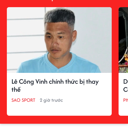
Lê Công Vinh chính thức bị thay
D
thế
C
SAO SPORT
2 giờ trước
P