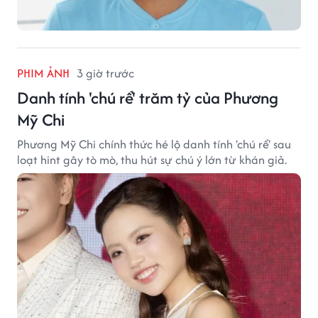
PHIM ẢNH
3 giờ trước
Danh tính 'chú rể' trăm tỷ của Phương
Mỹ Chi
Phương Mỹ Chi chính thức hé lộ danh tính 'chú rể' sau
loạt hint gây tò mò, thu hút sự chú ý lớn từ khán giả.