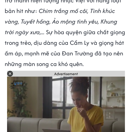
trở thành hiện tượng nhạc Việt với hàng loạt
bản hit như:
Chim trắng mồ côi, Tình khúc
vàng, Tuyết hồng, Ảo mộng tình yêu, Khung
trời ngày xưa,...
Sự hòa quyện giữa chất giọng
trong trẻo, dịu dàng của Cẩm Ly và giọng hát
ấm áp, mạnh mẽ của Đan Trường đã tạo nên
những màn song ca khó quên.
Advertisement