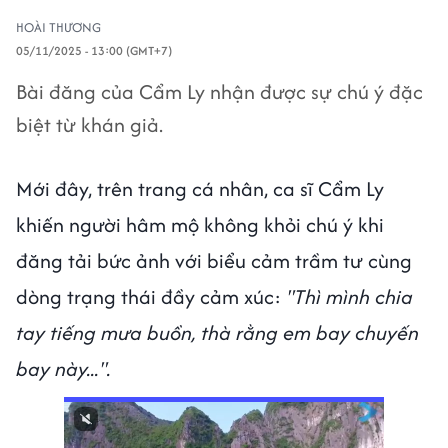
HOÀI THƯƠNG
05/11/2025 - 13:00 (GMT+7)
Bài đăng của Cẩm Ly nhận được sự chú ý đặc
biệt từ khán giả.
Mới đây, trên trang cá nhân, ca sĩ Cẩm Ly
khiến người hâm mộ không khỏi chú ý khi
đăng tải bức ảnh với biểu cảm trầm tư cùng
dòng trạng thái đầy cảm xúc:
"Thì mình chia
tay tiếng mưa buồn, thà rằng em bay chuyến
bay này...".