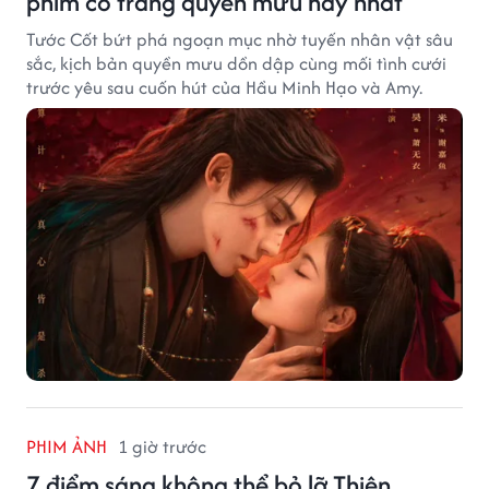
phim cổ trang quyền mưu hay nhất
Tước Cốt bứt phá ngoạn mục nhờ tuyến nhân vật sâu
sắc, kịch bản quyền mưu dồn dập cùng mối tình cưới
trước yêu sau cuốn hút của Hầu Minh Hạo và Amy.
PHIM ẢNH
1 giờ trước
7 điểm sáng không thể bỏ lỡ Thiên