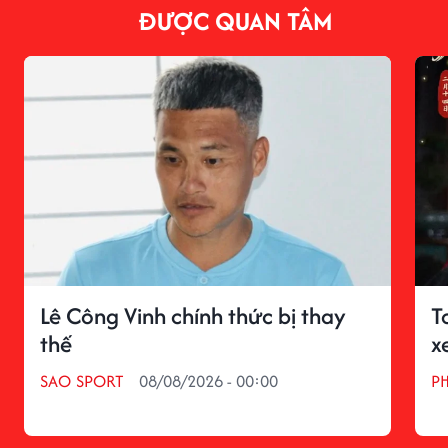
ĐƯỢC QUAN TÂM
Lê Công Vinh chính thức bị thay
T
thế
x
SAO SPORT
08/08/2026 - 00:00
P