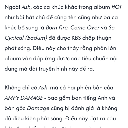
Ngoài
Ash
, các ca khúc khác trong album
HOT
như bài hát chủ đề cùng tên cũng như ba ca
khúc bổ sung là
Born Fire, Come Over
và
So
Cynical (Badum)
đã được KBS chấp thuận
phát sóng. Điều này cho thấy rằng phần lớn
album vẫn đáp ứng được các tiêu chuẩn nội
dung mà đài truyền hình này đề ra.
Không chỉ có
Ash
, mà cả hai phiên bản của
AMF’s DAMAGE
- bao gồm bản tiếng Anh và
bản gốc
Damage
cũng bị đánh giá là không
đủ điều kiện phát sóng. Điều này đặt ra câu