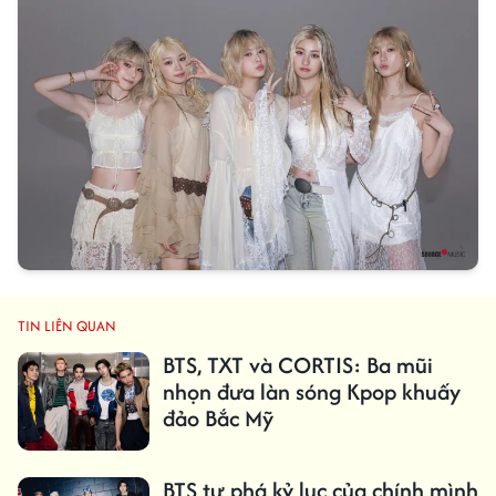
TIN LIÊN QUAN
BTS, TXT và CORTIS: Ba mũi
nhọn đưa làn sóng Kpop khuấy
đảo Bắc Mỹ
BTS tự phá kỷ lục của chính mình