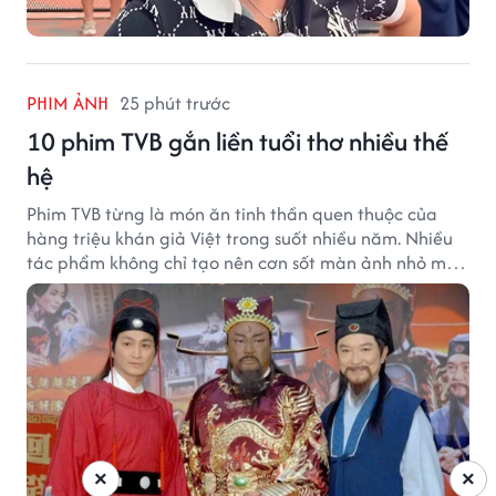
PHIM ẢNH
25 phút trước
10 phim TVB gắn liền tuổi thơ nhiều thế
hệ
Phim TVB từng là món ăn tinh thần quen thuộc của
hàng triệu khán giả Việt trong suốt nhiều năm. Nhiều
tác phẩm không chỉ tạo nên cơn sốt màn ảnh nhỏ mà
còn trở thành ký ức khó quên của cả một thế hệ.
×
×