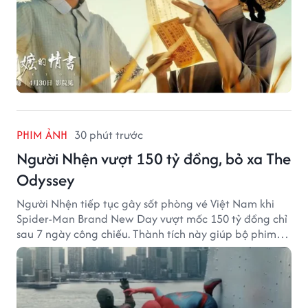
PHIM ẢNH
30 phút trước
Người Nhện vượt 150 tỷ đồng, bỏ xa The
Odyssey
Người Nhện tiếp tục gây sốt phòng vé Việt Nam khi
Spider-Man Brand New Day vượt mốc 150 tỷ đồng chỉ
sau 7 ngày công chiếu. Thành tích này giúp bộ phim
của Tom Holland tạo khoảng cách đáng kể với The
Odyssey trên đường đua doanh thu.