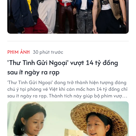
PHIM ẢNH
30 phút trước
'Thư Tình Gửi Ngoại' vượt 14 tỷ đồng
sau ít ngày ra rạp
'Thư Tình Gửi Ngoại' đang trở thành hiện tượng đáng
chú ý tại phòng vé Việt khi cán mốc hơn 14 tỷ đồng chỉ
sau ít ngày ra rạp. Thành tích này giúp bộ phim vượt
kỳ vọng ban đầu và duy trì sức hút giữa cuộc cạnh
tranh của nhiều tác phẩm lớn.