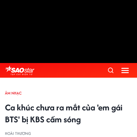
ÂM NHẠC
Ca khúc chưa ra mắt của 'em gái
BTS' bị KBS cấm sóng
HOÀI THƯƠNG