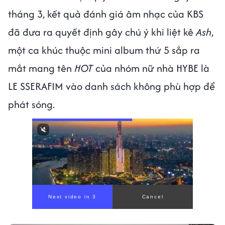
tháng 3, kết quả đánh giá âm nhạc của KBS
đã đưa ra quyết định gây chú ý khi liệt kê
Ash
,
một ca khúc thuộc mini album thứ 5 sắp ra
mắt mang tên
HOT
của nhóm nữ nhà HYBE là
LE SSERAFIM vào danh sách không phù hợp để
phát sóng.
Next video in 1
Cancel