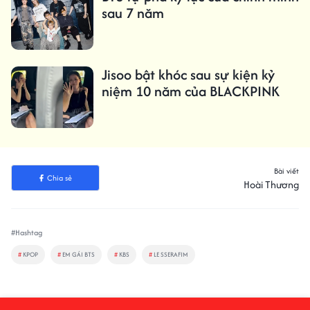
sau 7 năm
Jisoo bật khóc sau sự kiện kỷ
niệm 10 năm của BLACKPINK
Bài viết
Chia sẻ
Hoài Thương
#Hashtag
#
KPOP
#
EM GÁI BTS
#
KBS
#
LE SSERAFIM