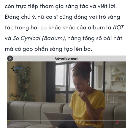
còn trực tiếp tham gia sáng tác và viết lời.
Đáng chú ý, nữ ca sĩ cũng đóng vai trò sáng
tác trong hai ca khúc khác của album là
HOT
và
So Cynical (Badum)
, nâng tổng số bài hát
mà cô góp phần sáng tạo lên ba.
Advertisement