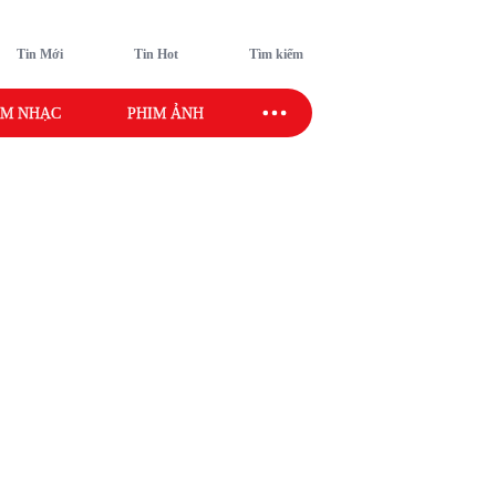
Tin Mới
Tin Hot
Tìm kiếm
M NHẠC
PHIM ẢNH
SAO SPORT