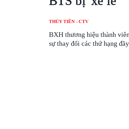
BTS bị 'xé lẻ'
THỦY TIÊN - CTV
BXH thương hiệu thành viên
sự thay đổi các thứ hạng đầy