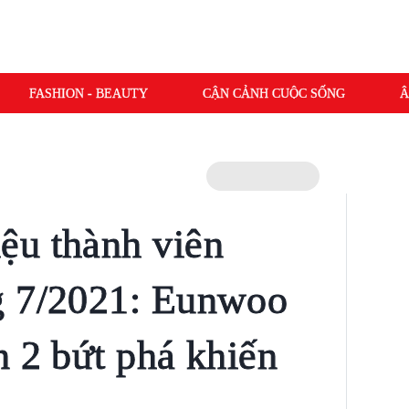
FASHION - BEAUTY
CẬN CẢNH CUỘC SỐNG
Â
ệu thành viên
g 7/2021: Eunwoo
n 2 bứt phá khiến