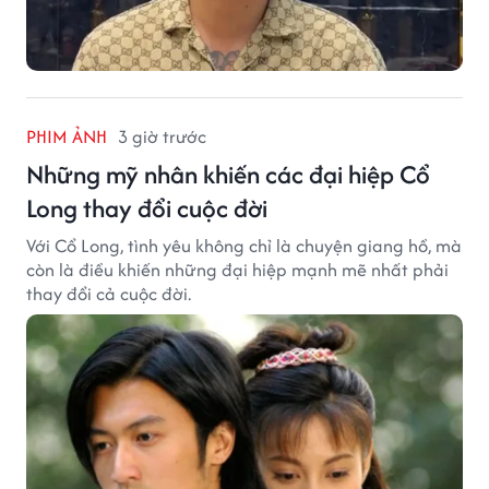
PHIM ẢNH
3 giờ trước
Những mỹ nhân khiến các đại hiệp Cổ
Long thay đổi cuộc đời
Với Cổ Long, tình yêu không chỉ là chuyện giang hồ, mà
còn là điều khiến những đại hiệp mạnh mẽ nhất phải
thay đổi cả cuộc đời.