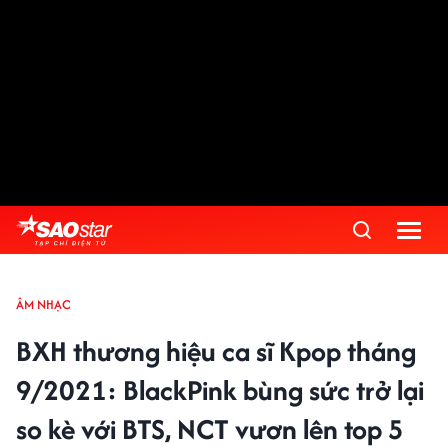
ÂM NHẠC
BXH thương hiệu ca sĩ Kpop tháng
9/2021: BlackPink bùng sức trở lại
so kè với BTS, NCT vươn lên top 5