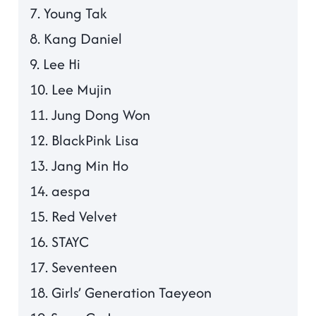
7. Young Tak
8. Kang Daniel
9. Lee Hi
10. Lee Mujin
11. Jung Dong Won
12. BlackPink Lisa
13. Jang Min Ho
14. aespa
15. Red Velvet
16. STAYC
17. Seventeen
18. Girls’ Generation Taeyeon