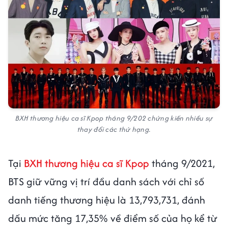
BXH thương hiệu ca sĩ Kpop tháng 9/202 chứng kiến nhiều sự
thay đổi các thứ hạng.
Tại
BXH thương hiệu ca sĩ Kpop
tháng 9/2021,
BTS giữ vững vị trí đầu danh sách với chỉ số
danh tiếng thương hiệu là 13,793,731, đánh
dấu mức tăng 17,35% về điểm số của họ kể từ