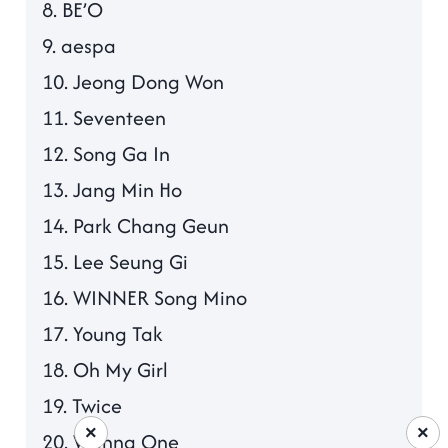
8. BE’O
9. aespa
10. Jeong Dong Won
11. Seventeen
12. Song Ga In
13. Jang Min Ho
14. Park Chang Geun
15. Lee Seung Gi
16. WINNER Song Mino
17. Young Tak
18. Oh My Girl
19. Twice
×
×
20. Wanna One