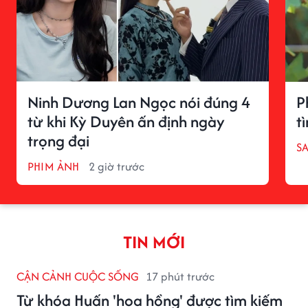
Ninh Dương Lan Ngọc nói đúng 4
P
từ khi Kỳ Duyên ấn định ngày
t
trọng đại
S
PHIM ẢNH
2 giờ trước
TIN MỚI
CẬN CẢNH CUỘC SỐNG
17 phút trước
Từ khóa Huấn 'hoa hồng' được tìm kiếm