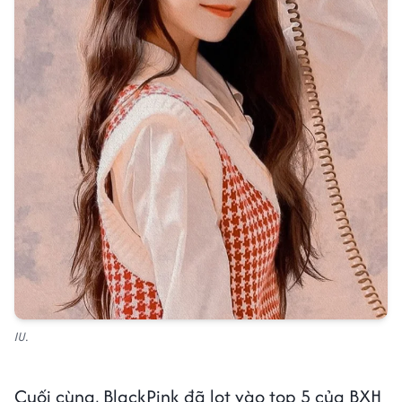
IU.
Cuối cùng, BlackPink đã lọt vào top 5 của BXH