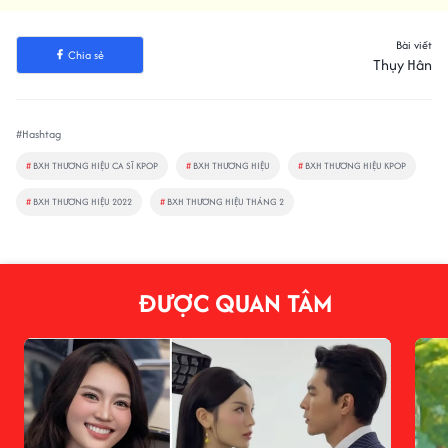
Bài viết
Chia sẻ
Thụy Hân
#Hashtag
#
BXH THƯƠNG HIỆU CA SĨ KPOP
#
BXH THƯƠNG HIỆU
#
BXH THƯƠNG HIỆU KPOP
#
BXH THƯƠNG HIỆU 2022
#
BXH THƯƠNG HIỆU THÁNG 2
ĐƯỢC QUAN TÂM