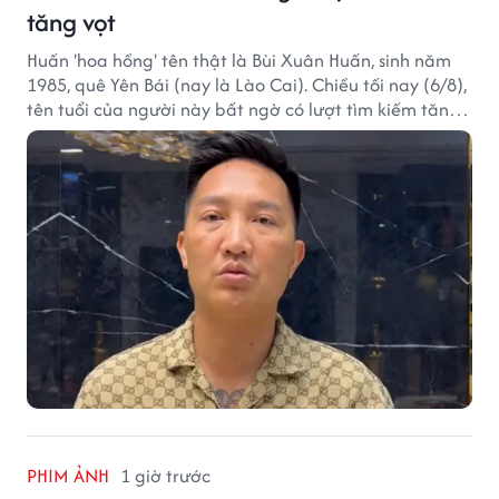
tăng vọt
Huấn 'hoa hồng' tên thật là Bùi Xuân Huấn, sinh năm
1985, quê Yên Bái (nay là Lào Cai). Chiều tối nay (6/8),
tên tuổi của người này bất ngờ có lượt tìm kiếm tăng
vọt.
PHIM ẢNH
1 giờ trước