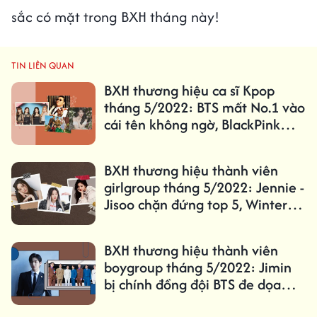
sắc có mặt trong BXH tháng này!
TIN LIÊN QUAN
BXH thương hiệu ca sĩ Kpop
tháng 5/2022: BTS mất No.1 vào
cái tên không ngờ, BlackPink
tăng hạng đáng kể
BXH thương hiệu thành viên
girlgroup tháng 5/2022: Jennie -
Jisoo chặn đứng top 5, Winter
bứt phá mạnh
BXH thương hiệu thành viên
boygroup tháng 5/2022: Jimin
bị chính đồng đội BTS đe dọa
ngôi quán quân