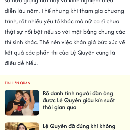
sở hữu giọng hát hay và kinh nghiệm biểu
diễn lâu năm. Thế nhưng khi tham gia chương
trình, rất nhiều yếu tố khác mà nữ ca sĩ chưa
thật sự nổi bật nếu so với mặt bằng chung các
thí sinh khác. Thế nên việc khán giả bức xúc về
kết quả các phần thi của Lệ Quyên cũng là
điều dễ hiểu.
TIN LIÊN QUAN
Rõ danh tính người đàn ông
được Lệ Quyên giấu kín suốt
thời gian qua
Lệ Quyên đã đúng khi không