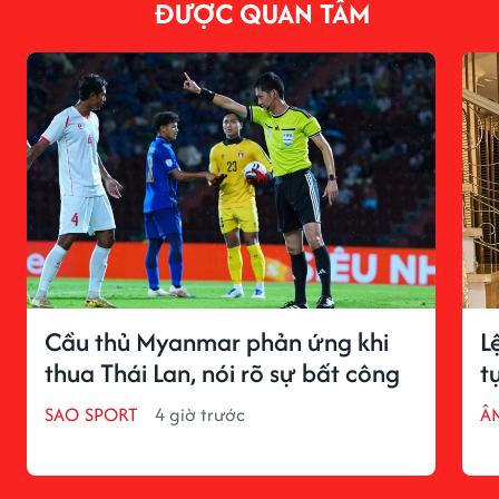
ĐƯỢC QUAN TÂM
Cầu thủ Myanmar phản ứng khi
L
thua Thái Lan, nói rõ sự bất công
t
SAO SPORT
4 giờ trước
Â