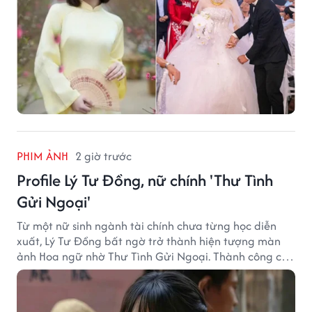
PHIM ẢNH
2 giờ trước
Profile Lý Tư Đồng, nữ chính 'Thư Tình
Gửi Ngoại'
Từ một nữ sinh ngành tài chính chưa từng học diễn
xuất, Lý Tư Đồng bất ngờ trở thành hiện tượng màn
ảnh Hoa ngữ nhờ Thư Tình Gửi Ngoại. Thành công của
bộ phim doanh thu hơn 8.100 tỷ đồng đã mở ra bước
ngoặt lớn trong cuộc đời cô gái sinh năm 2004.