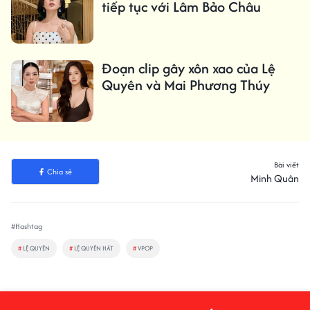
tiếp tục với Lâm Bảo Châu
Đoạn clip gây xôn xao của Lệ
Quyên và Mai Phương Thúy
Bài viết
Chia sẻ
Minh Quân
#Hashtag
#
LỆ QUYÊN
#
LỆ QUYÊN HÁT
#
VPOP