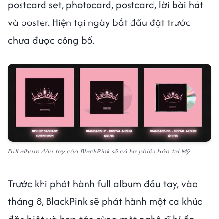
postcard set, photocard, postcard, lời bài hát
và poster. Hiện tại ngày bắt đầu đặt trước
chưa được công bố.
Full album đầu tay của BlackPink sẽ có ba phiên bản tại Mỹ.
Trước khi phát hành full album đầu tay, vào
tháng 8, BlackPink sẽ phát hành một ca khúc
đặc biệt và hợp tác cùng một nghệ sĩ bí ẩn.