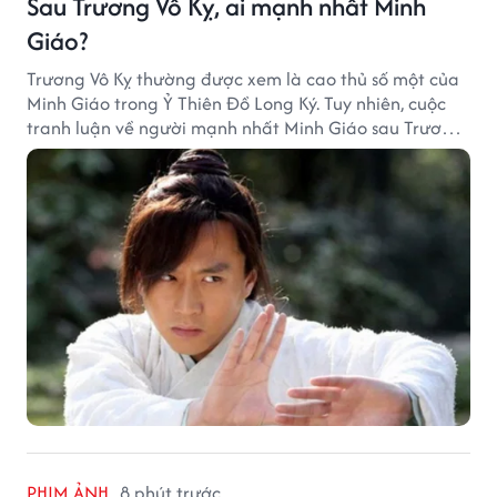
Sau Trương Vô Kỵ, ai mạnh nhất Minh
Giáo?
Trương Vô Kỵ thường được xem là cao thủ số một của
Minh Giáo trong Ỷ Thiên Đồ Long Ký. Tuy nhiên, cuộc
tranh luận về người mạnh nhất Minh Giáo sau Trương
Vô Kỵ vẫn luôn khiến nhiều độc giả Kim Dung quan
tâm.
PHIM ẢNH
8 phút trước