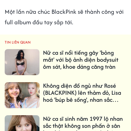
Một lần nữa chúc BlackPink sẽ thành công với
full album đầu tay sắp tới.
TIN LIÊN QUAN
Nữ ca sĩ nổi tiếng gây 'bỏng
mắt' với bộ ảnh diện bodysuit
ôm sát, khoe dáng căng tràn
Không diện đồ ngủ như Rosé
(BLACKPINK) lên thảm đỏ, Lisa
hoá 'búp bê sống', nhan sắc
khiến fan 'xỉu up xỉu down'
Nữ ca sĩ sinh năm 1997 lộ nhan
sắc thật không son phấn ở sân